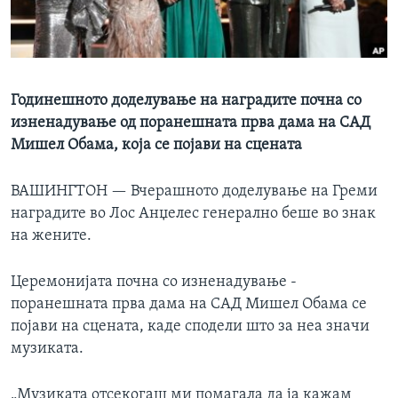
ИНТЕРВЈУА
Јазици
Годинешното доделување на наградите почна со
изненадување од поранешната прва дама на САД
Мишел Обама, која се појави на сцената
ВАШИНГТОН —
Вчерашното доделување на Греми
наградите во Лос Анџелес генерално беше во знак
на жените.
Церемонијата почна со изненадување -
поранешната прва дама на САД Мишел Обама се
појави на сцената, каде сподели што за неа значи
музиката.
„Музиката отсекогаш ми помагала да ја кажам