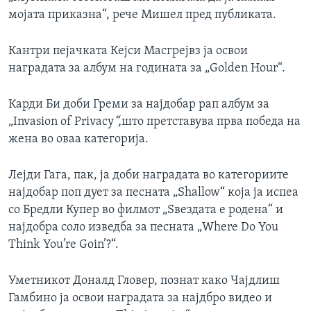
мојата приказна“, рече Мишел пред публиката.
Кантри пејачката Кејси Масгрејвз ја освои
наградата за албум на годината за „Golden Hour“.
Карди Би доби Греми за најдобар рап албум за
„Invasion of Privacy
“,
што претставува прва победа на
жена во оваа категорија.
Лејди Гага, пак, ја доби наградата во категориите
најдобар поп дует за песната „Shallow“ која ја испеа
со Бредли Купер во филмот „Ѕвездата е родена“ и
најдобра соло изведба за песната „Where Do You
Think You’re Goin’?“.
Уметникот Доналд Гловер, познат како Чајдлиш
Гамбино ја освои наградата за најдбро видео и