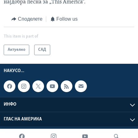
најдобра песна за „This America“.
Споделете
Follow us
This item is part of
Актуелно
САД
НАКУСО...
ИНФО
ГЛАС НА АМЕРИКА
Глас на Америка © 2026 VOA, Inc. Сите права задржани.