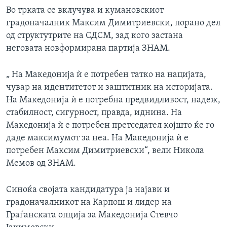
Во трката се вклучува и кумановскиот
градоначалник Максим Димитриевски, порано дел
од структутрите на СДСМ, зад кого застана
неговата новформирана партија ЗНАМ.
„ На Македонија ѝ е потребен татко на нацијата,
чувар на идентитетот и заштитник на историјата.
На Македонија ѝ е потребна предвидливост, надеж,
стабилност, сигурност, правда, иднина. На
Македонија ѝ е потребен претседател којшто ќе го
даде максимумот за неа. На Македонија ѝ е
потребен Максим Димитриевски“, вели Никола
Мемов од ЗНАМ.
Синоќа својата кандидатура ја најави и
градоначалникот на Карпош и лидер на
Граѓанската опција за Македонија Стевчо