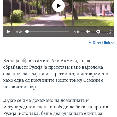
No media source currently available
0:00
4:36
Direct link
Веста ја објави самиот Али Ахмети, кој во
обраќањето Русија ја претстави како најголема
опасност за земјата и за регионот, и истовремено
како една од причините зошто токму Османи е
неговиот избор.
„Бујар се има докажано на домашната и
меѓународната сцена и победи во битката против
Русија, исто така, беше дел од нашата екипа за