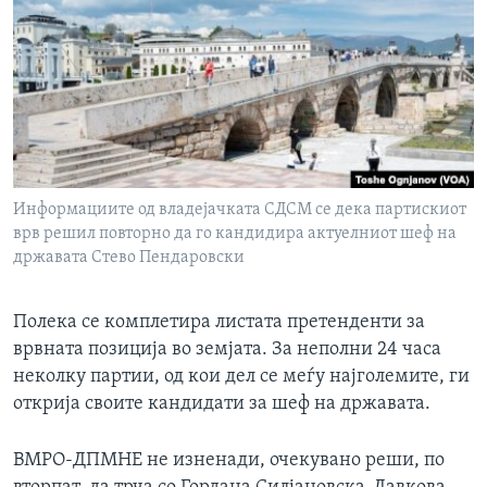
ИНТЕРВЈУА
Јазици
Информациите од владејачката СДСМ се дека партискиот
врв решил повторно да го кандидира актуелниот шеф на
државата Стево Пендаровски
Полека се комплетира листата претенденти за
врвната позиција во земјата. За неполни 24 часа
неколку партии, од кои дел се меѓу најголемите, ги
открија своите кандидати за шеф на државата.
ВМРО-ДПМНЕ не изненади, очекувано реши, по