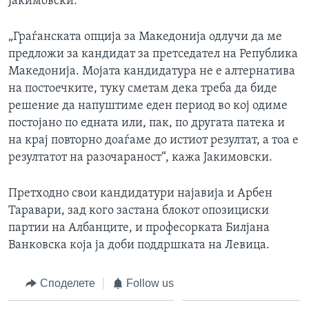
Јакимовски.
„Граѓанската опција за Македонија одлучи да ме
предложи за кандидат за претседател на Република
Македонија. Мојата кандидатура не е алтернатива
на постоечките, туку сметам дека треба да биде
решение да напуштиме еден период во кој одиме
постојано по едната или, пак, по другата патека и
на крај повторно доаѓаме до истиот резултат, а тоа е
резултатот на разочараност“, кажа Јакимовски.
Претходно свои кандидатури најавија и Арбен
Таравари, зад кого застана блокот опозициски
партии на Албанците, и професорката Билјана
Ванковска која ја доби поддршката на Левица.
Споделете
Follow us