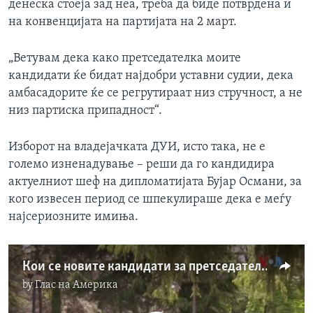
денеска стоеја зад неа, треба да биде потврдена и
на конвенцијата на партијата на 2 март.
„Ветувам дека како претседателка моите
кандидати ќе бидат најдобри уставни судии, дека
амбасадорите ќе се регрутираат низ стручност, а не
низ партиска припадност“.
Изборот на владејачката ДУИ, исто така, не е
големо изненадување – реши да го кандидира
актуелниот шеф на дипломатијата Бујар Османи, за
кого извесен период се шпекулираше дека е меѓу
најсериозните имиња.
Кои се новите кандидати за претседател на државата?
by
Глас на Америка