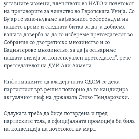
уставните измени, членството во НАТО и почетокот
на преговорите за членство во Европската Унија. Со
Бујар го започнуваме најважниот референдум на
нашето време и следната битка за да ја добиеме
вашата доверба за да го избереме претседателот во
Собрание со двотретиско мнозинство и со
Бадинтерово мнозинство, за да ја оствариме
нашата визија за консенсуален претседател“, рече
претседателот на ДУИ Али Ахмети.
Информациите од владејачката СДСМ се дека
партискиот врв решил повторно да го кандидира
актуелниот шеф на државата Стево Пендаровски.
Одлуката треба да биде потврдена и пред
партиските тела, а официјалната промоција би била
на конвенција на почетокот на март.