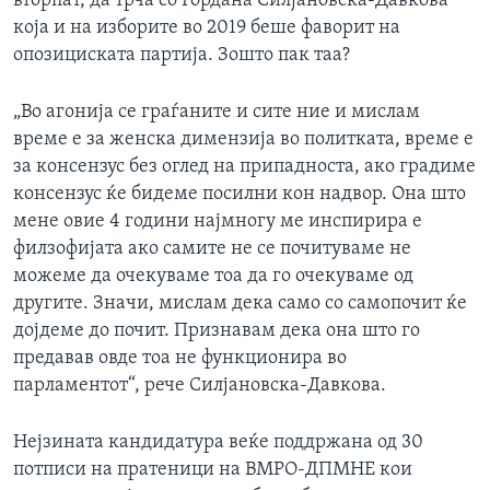
вторпат, да трча со Гордана Силјановска-Давкова
која и на изборите во 2019 беше фаворит на
опозициската партија. Зошто пак таа?
„Во агонија се граѓаните и сите ние и мислам
време е за женска димензија во политката, време е
за консензус без оглед на припадноста, ако градиме
консензус ќе бидеме посилни кон надвор. Она што
мене овие 4 години најмногу ме инспирира е
филзофијата ако самите не се почитуваме не
можеме да очекуваме тоа да го очекуваме од
другите. Значи, мислам дека само со самопочит ќе
дојдеме до почит. Признавам дека она што го
предавав овде тоа не функционира во
парламентот“, рече Силјановска-Давкова.
Нејзината кандидатура веќе поддржана од 30
потписи на пратеници на ВМРО-ДПМНЕ кои