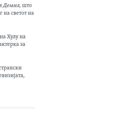
л Демил,
што
 на светот на
 на Хулу на
актерка за
 странски
евизијата,