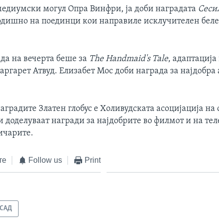
медиумски могул Опра Винфри, ја доби наградата
Сеси
годишно на поединци кои направиле исклучителен белег
да на вечерта беше за
The Handmaid's Tale
, адаптација
ргарет Атвуд. Елизабет Мос доби награда за најдобра 
градите Златен глобус е Холивудската асоцијација на
 доделуваат награди за најдобрите во филмот и на тел
ичарите.
те
Follow us
Print
САД