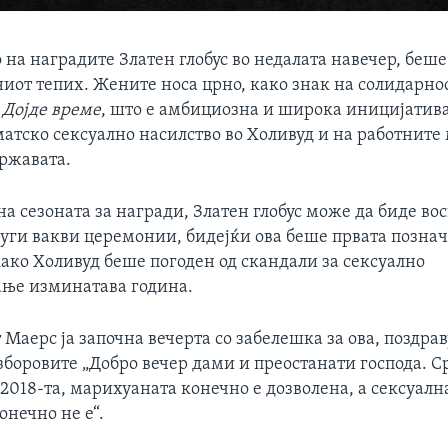
на наградите Златен глобус во недалата навечер, беше
иот тепих. Жените носа црно, како знак на солидарнос
и
Дојде време
, што е амбициозна и широка иницијатива
атско сексуално насилство во Холивуд и на работните
државата.
на сезоната за награди, Златен глобус може да биде во
руги вакви церемонии, бидејќи ова беше првата познач
ако Холивуд беше погоден од скандали за сексуално
ање изминатава година.
 Маерс ја започна вечерта со забелешка за ова, поздрав
зборовите „Добро вечер дами и преостанати господа. 
 2018-та, марихуаната конечно е дозволена, а сексуалн
онечно не е“.