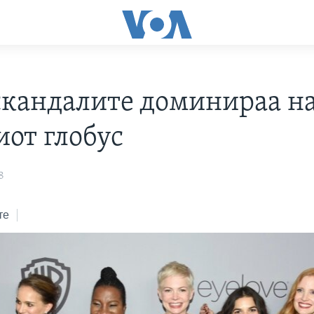
скандалите доминираа н
иот глобус
8
те