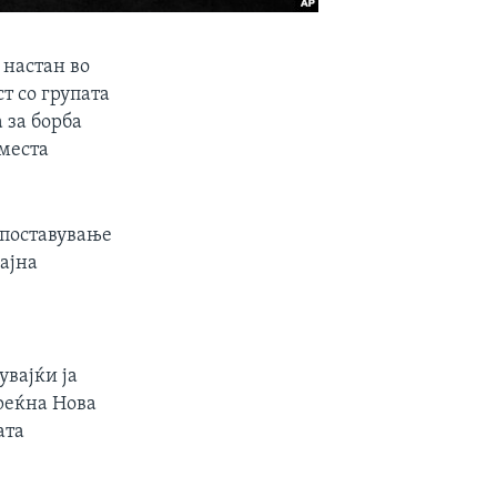
 настан во
т со групата
 за борба
 места
споставување
ајна
увајќи ја
Среќна Нова
ата