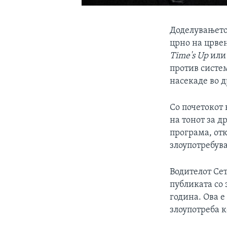
Доделувањето 
црно на црвен
Time's Up
ил
против систем
насекаде во 
Со почетокот 
на тонот за д
програма, отк
злоупотребув
Водителот Сет
публиката со 
година. Ова е
злоупотреба к