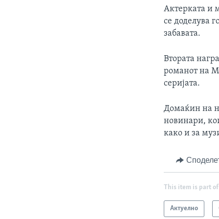
Актерката и 
се доделува 
забавата.
Втората награ
романот на Ма
серијата.
Домаќин на на
новинари, кои
како и за муз
Споделе
This item is part of
Актуелно