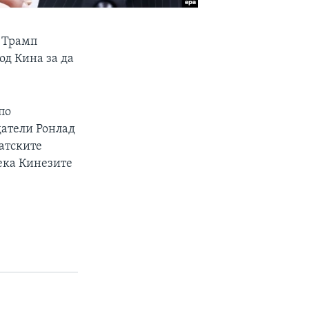
д Трамп
од Кина за да
по
датели Ронлад
матските
дека Кинезите