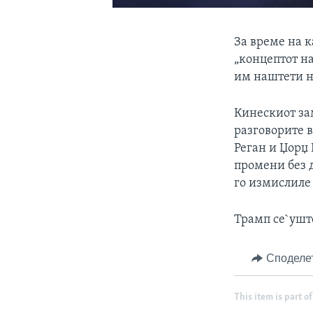
За време на 
„концептот на
им наштети н
Кинескиот за
разговорите 
Реган и Џорџ 
промени без д
го измислиле
Трамп се`ушт
Споделе
This item is part of