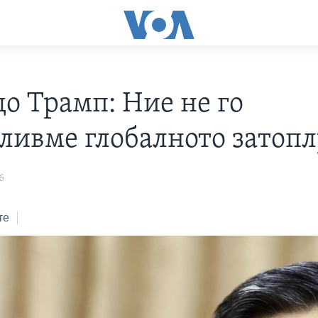
до Трамп: Ние не го
ливме глобалното затоп
6
те