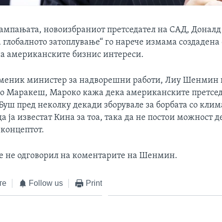
кампањата, новоизбраниот претседател на САД, Донал
 глобалното затоплување“ го нарече измама создадена 
а американските бизнис интереси.
меник министер за надворешни работи, Лиу Шенмин 
во Маракеш, Мароко кажа дека американските претсе
Буш пред неколку декади зборувале за борбата со кли
а ја известат Кина за тоа, така да не постои можност 
 концептот.
е не одговорил на коментарите на Шенмин.
те
Follow us
Print