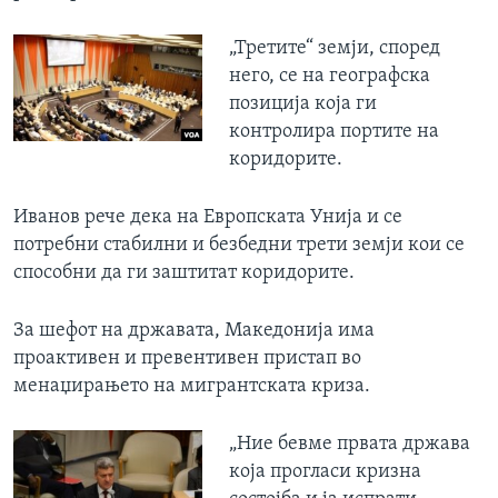
„Третите“ земји, според
него, се на географска
позиција која ги
контролира портите на
коридорите.
Иванов рече дека на Европската Унија и се
потребни стабилни и безбедни трети земји кои се
способни да ги заштитат коридорите.
За шефот на државата, Македонија има
проактивен и превентивен пристап во
менаџирањето на мигрантската криза.
„Ние бевме првата држава
која прогласи кризна