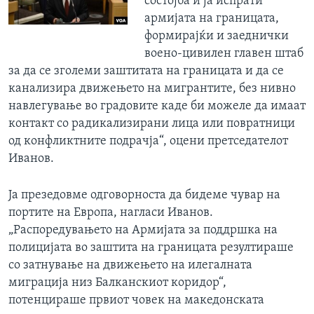
состојба и ја испрати
армијата на границата,
формирајќи и заеднички
воено-цивилен главен штаб
за да се зголеми заштитата на границата и да се
канализира движењето на мигрантите, без нивно
навлегување во градовите каде би можеле да имаат
контакт со радикализирани лица или повратници
од конфликтните подрачја“, оцени претседателот
Иванов.
Ја презедовме одговорноста да бидеме чувар на
портите на Европа, нагласи Иванов.
„Распоредувањето на Армијата за поддршка на
полицијата во заштита на границата резултираше
со затнување на движењето на илегалната
миграција низ Балканскиот коридор“,
потенцираше првиот човек на македонската