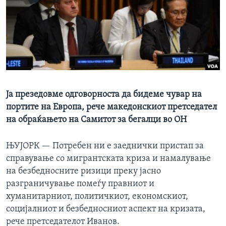
ИНТЕРВЈУА
Јазици
Ја презедовме одговорноста да бидеме чувар на
портите на Европа, рече македонскиот претседател
на обраќањето на Самитот за бегалци во ОН
ЊУЈОРК —
Потребен ни е заеднички пристап за
справување со мигрантската криза и намалување
на безбедносните ризици преку јасно
разграничување помеѓу правниот и
хуманитарниот, политичкиот, економскиот,
социјалниот и безбедносниот аспект на кризата,
рече претседателот Иванов.