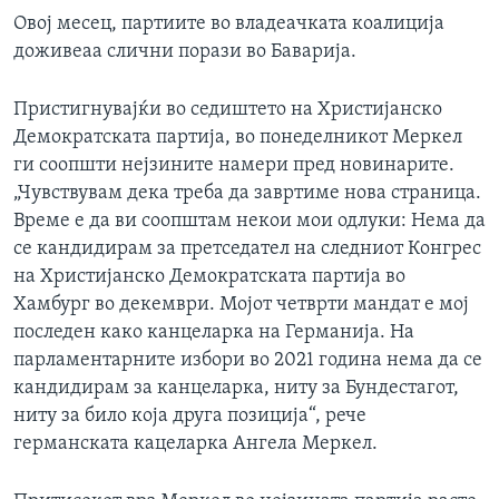
Овој месец, партиите во владеачката коалиција
доживеаа слични порази во Баварија.
Пристигнувајќи во седиштето на Христијанско
Демократската партија, во понеделникот Меркел
ги соопшти нејзините намери пред новинарите.
„Чувствувам дека треба да завртиме нова страница.
Време е да ви соопштам некои мои одлуки: Нема да
се кандидирам за претседател на следниот Конгрес
на Христијанско Демократската партија во
Хамбург во декември. Мојот четврти мандат е мој
последен како канцеларка на Германија. На
парламентарните избори во 2021 година нема да се
кандидирам за канцеларка, ниту за Бундестагот,
ниту за било која друга позиција“, рече
германската кацеларка Ангела Меркел.