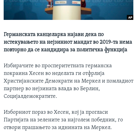
ИНТЕРВЈУА
Јазици
Германската канцеларка најави дека по
истекувањето на нејзиниот мандат во 2019-та нема
повторно да се кандидира за политичка функција
Избирачите во просперитетната германска
покраина Хесен во неделата ги отфрлија
Христијанските Демократи на Меркел и помладиот
партнер во нејзината влада во Берлин,
Социјалдемократите.
Изборниот пораз во Хесен, кој ја прогласи
Партијата на зелените за најголем победник, го
отвори прашањето за иднината на Меркел.