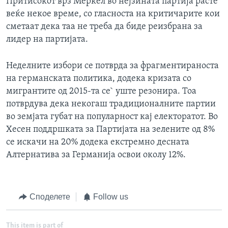
Притисокот врз Меркел во нејзината партија расте
веќе некое време, со гласноста на критичарите кои
сметаат дека таа не треба да биде реизбрана за
лидер на партијата.
Неделните избори се потврда за фрагментираноста
на германската политика, додека кризата со
мигрантите од 2015-та се` уште резонира. Тоа
потврдува дека некогаш традиционалните партии
во земјата губат на популарност кај електоратот. Во
Хесен поддршката за Партијата на зелените од 8%
се искачи на 20% додека екстремно десната
Алтернатива за Германија освои околу 12%.
Споделете
Follow us
This item is part of