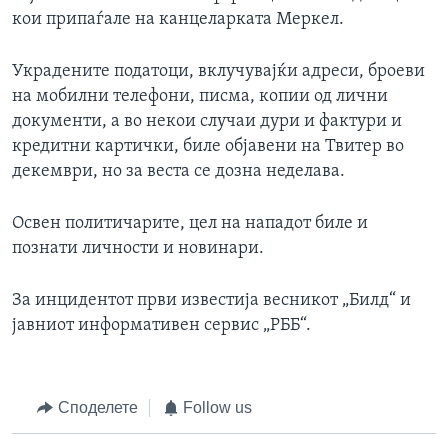
кои припаѓале на канцеларката Меркел.
Украдените податоци, вклучувајќи адреси, броеви
на мобилни телефони, писма, копии од лични
документи, а во некои случаи дури и фактури и
кредитни картички, биле објавени на Твитер во
декември, но за веста се дозна неделава.
Освен политичарите, цел на нападот биле и
познати личности и новинари.
За инцидентот први известија весникот „Билд“ и
јавниот информативен сервис „РББ“.
Споделете
Follow us