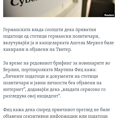
ИНТЕРВЈУА
Јазици
Германската влада соопшти дека приватни
податоци од стотици германски политичари,
вклучувајќи ја и канцеларката Ангела Меркел биле
хакирани и објавени на Твитер.
За време на редовниот брифинг за новинарите во
Берлин, портпаролката Мартина Фиц кажа:
„Личните податоци и документи на стотици
политичари и јавни личности беа објавени на
интернет“, додавајќи дека „владата сериозно го
разгледува овој инцидент“.
Фиц кажа дека според првичниот преглед не биле
објавени сензитивни информации или податоци