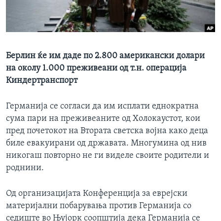
ИНТЕРВЈУА
Јазици
Берлин ќе им даде по 2.800 американски долари
на околу 1.000 преживеани од т.н. операција
Киндертранспорт
Германија се согласи да им исплати еднократна
сума пари на преживеаните од Холокаустот, кои
пред почетокот на Втората светска војна како деца
биле евакуирани од државата. Многумина од нив
никогаш повторно не ги виделе своите родители и
роднини.
Од организацијата Конференција за еврејски
материјални побарувања против Германија со
седиште во Њујорк соопштија дека Германија се