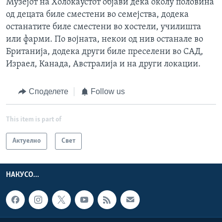
Музејот на Холокаустот објави дека околу половина
од децата биле сместени во семејства, додека
останатите биле сместени во хостели, училишта
или фарми. По војната, некои од нив останале во
Британија, додека други биле преселени во САД,
Израел, Канада, Австралија и на други локации.
Споделете
Follow us
This item is part of
Актуелно
Свет
НАКУСО...