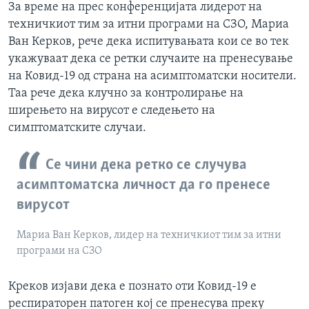
За време на прес конференцијата лидерот на
техничкиот тим за итни програми на СЗО, Мариа
Ван Керков, рече дека испитувањата кои се во тек
укажуваат дека се ретки случаите на пренесување
на Ковид-19 од страна на асимптоматски носители.
Таа рече дека клучно за контролирање на
ширењето на вирусот е следењето на
симптоматските случаи.
Се чини дека ретко се случува
асимптоматска личност да го пренесе
вирусот
Мариа Ван Керков, лидер на техничкиот тим за итни
програми на СЗО
Креков изјави дека е познато оти Ковид-19 е
респираторен патоген кој се пренесува преку