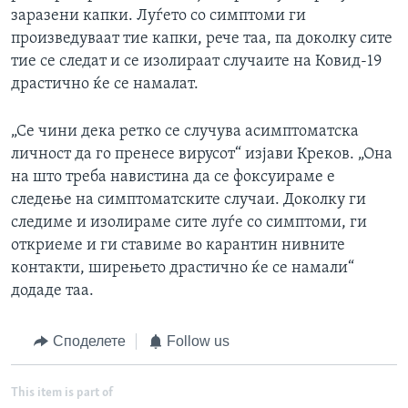
заразени капки. Луѓето со симптоми ги
произведуваат тие капки, рече таа, па доколку сите
тие се следат и се изолираат случаите на Ковид-19
драстично ќе се намалат.
„Се чини дека ретко се случува асимптоматска
личност да го пренесе вирусот“ изјави Креков. „Она
на што треба навистина да се фоксуираме е
следење на симптоматските случаи. Доколку ги
следиме и изолираме сите луѓе со симптоми, ги
откриеме и ги ставиме во карантин нивните
контакти, ширењето драстично ќе се намали“
додаде таа.
Споделете
Follow us
This item is part of