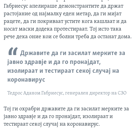
Габриесус апелираше демонстрантите да држат
растојание од најмалку еден метар, да ги мијат
рацете, да ги покриваат устите кога кашлаат и да
носат маски додека протестираат. Тој исто така
рече дека оние кои се болни треба да останат дома.
Државите да ги засилат мерките за
јавно здравје и да го пронајдат,
изолираат и тестираат секој случај на
коронавирус
Тедрос Аданом Габриесус, генерален директор на СЗО
Тој ги охрабри државите да ги засилат мерките за
јавно здравје и да го пронајдат, изолираат и
тестираат секој случај на коронавирус.