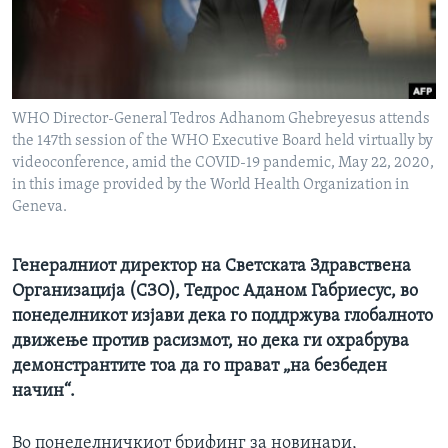
ИНТЕРВЈУА
Јазици
WHO Director-General Tedros Adhanom Ghebreyesus attends
the 147th session of the WHO Executive Board held virtually by
videoconference, amid the COVID-19 pandemic, May 22, 2020,
in this image provided by the World Health Organization in
Geneva.
Генералниот директор на Светската Здравствена
Организација (СЗО), Тедрос Аданом Габриесус, во
понеделникот изјави дека го поддржува глобалното
движење против расизмот, но дека ги охрабрува
демонстрантите тоа да го прават „на безбеден
начин“.
Во понеделничкиот брифинг за новинари,