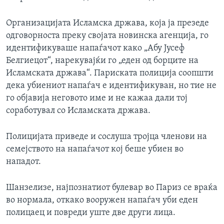
Организацијата Исламска држава, која ја презеде
одговорноста преку својата новинска агенција, го
идентификуваше напаѓачот како „Абу Јусеф
Белгиецот“, нарекувајќи го „еден од борците на
Исламската држава“. Париската полиција соопшти
дека убиениот напаѓач е идентификуван, но тие не
го објавија неговото име и не кажаа дали тој
соработувал со Исламската држава.
Полицијата приведе и сослуша тројца членови на
семејството на напаѓачот кој беше убиен во
нападот.
Шанзелизе, најпознатиот булевар во Париз се враќа
во нормала, откако вооружен напаѓач уби еден
полицаец и повреди уште две други лица.