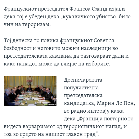
Францускиот претседател Франсоа Оланд изјави
дека тој е убеден дека „кукавичкото убиство“ било
чин на тероризам.
Тој денеска го повика францускиот Совет за
безбедност и неговите можни наследници во
претседателската кампања да разговараат дали и
како нападот може да влијае на изборите.
Десничарската
популистичка
претседателска
кандидатка, Марин Ле Пен,
во радио интервју кажа
дека „Франција повторно го
видела варваризмот од терористичкиот напад, и
тоа во срцето на нашиот главен град“.