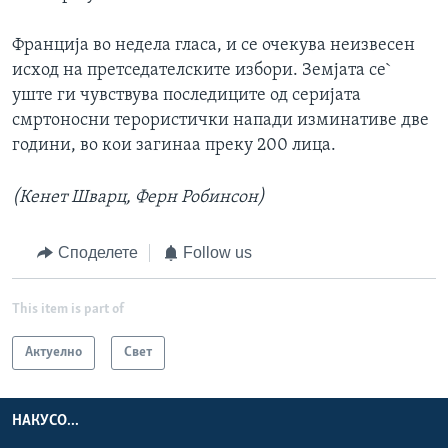
Франција во недела гласа, и се очекува неизвесен
исход на претседателските избори. Земјата се`
уште ги чувствува последиците од серијата
смртоносни терористички напади изминативе две
години, во кои загинаа преку 200 лица.
(Кенет Шварц, Ферн Робинсон)
Споделете
Follow us
This item is part of
Актуелно
Свет
НАКУСО...