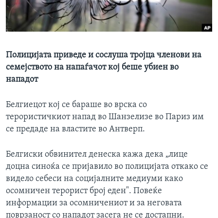
ИНТЕРВЈУА
Јазици
Полицијата приведе и сослуша тројца членови на
семејството на напаѓачот кој беше убиен во
нападот
Белгиецот кој се бараше во врска со
терористичкиот напад во Шанзелизе во Париз им
се предаде на властите во Антверп.
Белгиски обвинител денеска кажа дека „лице
доцна синоќа се пријавило во полицијата откако се
видело себеси на социјалните медиуми како
осомничен терорист број еден". Повеќе
информации за осомничениот и за неговата
поврзаност со нападот засега не се достапни.