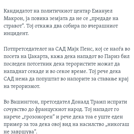
Кандидатот на политичкиот центар Емануел
Макрон, ја повика земјата да не се „предаде на
стравот“. Тој откажа два собира по вчерашниот
инцидент.
Потпретседателот на САД Мајк Пенс, кој се наоѓа во
посета на Џакарта, кажа дека нападот во Париз бил
последен потсетник дека терористите можат да
нападнат секаде и во секое време. Тој рече дека
САД нема да попуштат во напорите за ставање крај
на тероризмот.
Во Вашингтон, претседател Доналд Трамп испрати
сочувство до францускиот народ. Тој нападот го
нарече „грозоморен“ и рече дека тоа е уште еден
пример за тоа дека овој вид на насилство „никогаш
не завршува“.