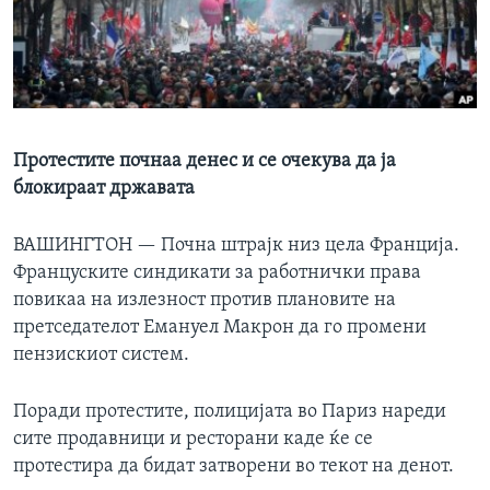
ИНТЕРВЈУА
Јазици
Протестите почнaa денес и се очекува да ја
блокираат државата
ВАШИНГТОН —
Почна штрајк низ цела Франција.
Француските синдикати за работнички права
повикаа на излезност против плановите на
претседателот Емануел Макрон да го промени
пензискиот систем.
Поради протестите, полицијата во Париз нареди
сите продавници и ресторани каде ќе се
протестира да бидат затворени во текот на денот.