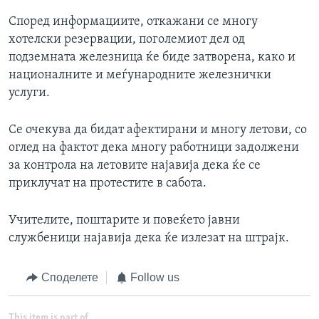
Според информациите, откажани се многу
хотелски резервации, поголемиот дел од
подземната железница ќе биде затворена, како и
националните и меѓународните железнички
услуги.
Се очекува да бидат афектирани и многу летови, со
оглед на фактот дека многу работници задолжени
за контрола на летовите најавија дека ќе се
приклучат на протестите в сабота.
Учителите, поштарите и повеќето јавни
службеници најавија дека ќе излезат на штрајк.
Споделете
Follow us
This item is part of