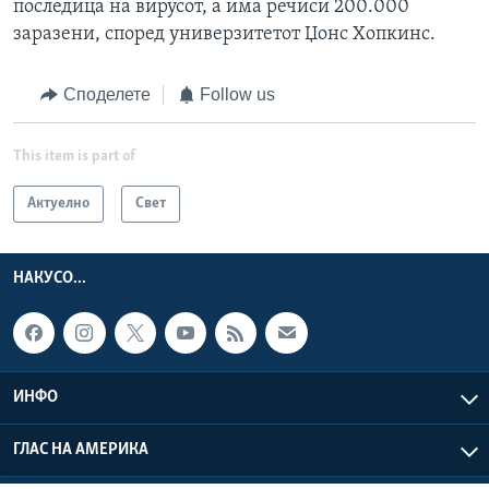
последица на вирусот, а има речиси 200.000
заразени, според универзитетот Џонс Хопкинс.
Споделете
Follow us
This item is part of
Актуелно
Свет
НАКУСО...
ИНФО
ГЛАС НА АМЕРИКА