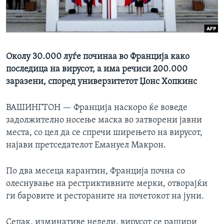
ИНТЕРВЈУА
Јазици
Околу 30.000 луѓе починаа во Франција како
последица на вирусот, а има речиси 200.000
заразени, според универзитетот Џонс Хопкинс
ВАШИНГТОН —
Франција наскоро ќе воведе
задолжително носење маска во затворени јавни
места, со цел да се спречи ширењето на вирусот,
најави претседателот Емануел Макрон.
По два месеца карантин, Франција почна со
олеснување на рестриктивните мерки, отворајќи
ги баровите и рестораните на почетокот на јуни.
Сепак, изминативе недели, вирусот се рашири