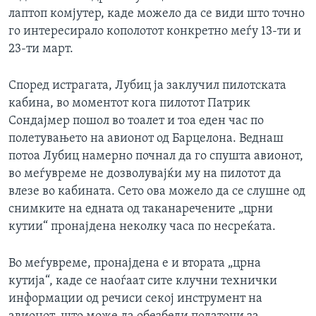
лаптоп комјутер, каде можело да се види што точно
го интересирало кополотот конкретно меѓу 13-ти и
23-ти март.
Според истрагата, Лубиц ја заклучил пилотската
кабина, во моментот кога пилотот Патрик
Сондајмер пошол во тоалет и тоа еден час по
полетувањето на авионот од Барцелона. Веднаш
потоа Лубиц намерно почнал да го спушта авионот,
во меѓувреме не дозволувајќи му на пилотот да
влезе во кабината. Сето ова можело да се слушне од
снимките на едната од таканаречените „црни
кутии“ пронајдена неколку часа по несреќата.
Во меѓувреме, пронајдена е и втората „црна
кутија“, каде се наоѓаат сите клучни технички
информации од речиси секој инструмент на