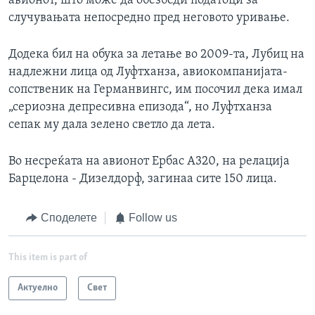
авионот, што може да обезбеди податоци за
случувањата непосредно пред неговото уривање.
Додека бил на обука за летање во 2009-та, Лубиц на
надлежни лица од Луфтханза, авиокомпанијата-
сопственик на Германвингс, им посочил дека имал
„сериозна депресивна епизода“, но Луфтханза
сепак му дала зелено светло да лета.
Во несреќата на авионот Ербас А320, на релација
Барцелона - Дизелдорф, загинаа сите 150 лица.
Споделете
Follow us
This item is part of
Актуелно
Свет