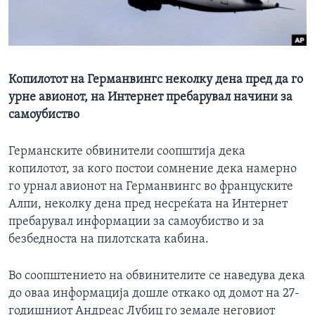
ИНТЕРВЈУА
Јазици
Копилотот на Германвингс неколку дена пред да го
урне авионот, на Интернет пребарувал начини за
самоубиство
Германските обвинители соопштија дека
копилотот, за кого постои сомнение дека намерно
го урнал авионот на Германвингс во француските
Алпи, неколку дена пред несреќата на Интернет
пребарувал информации за самоубиство и за
безбедноста на пилотската кабина.
Во соопштението на обвинителите се наведува дека
до оваа информација дошле откако од домот на 27-
годишниот Андреас Лубиц го земале неговиот