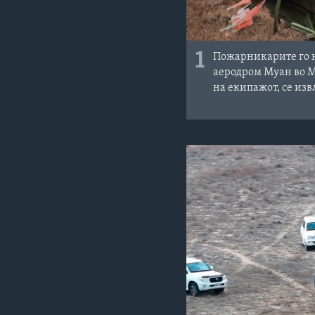
1
Пожарникарите го но
аеродром Муан во Му
на екипажот, се изв