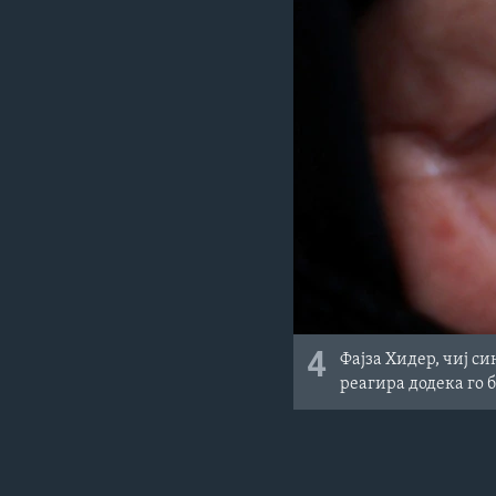
4
Фајза Хидер, чиј си
реагира додека го б