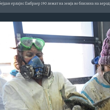
ејџан ерлајнс Ембраер 190 лежат на земја во близина на аерод