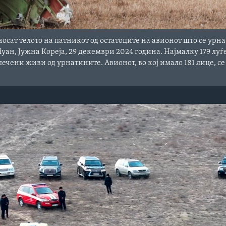
сат телото на патникот од остатоците на авионот што се урна
ан, Јужна Кореја, 29 декември 2024 година. Најмалку 179 луѓе
лечени живи од урнатините. Авионот, во кој имало 181 лице, се