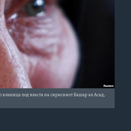
ко кланица под власта на сирискиот Башар ал Асад,