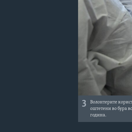
3
Волонтерите корист
оштетени во бура в
година.