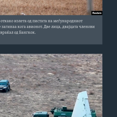
 откако излета од пистата на меѓународниот
 загинаа кога авионот. Две лица, двајцата членови
 враќал од Бангкок.