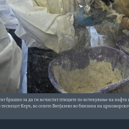
ат брашно за да ги исчистат птиците по истекување на нафта
о теснецот Керч, во селото Витјазево во близина на црноморск