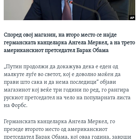
ИНТЕРВЈУА
Јазици
Според овој магазин, на второ место се најде
германската канцеларка Ангела Меркел, а на трето
американскиот претседател Барак Обама
„Путин продолжи да докажува дека е еден од
малкуте луѓе во светот, кој е доволно моќен да
прави што сака и да нема последици“ објави
магазинот кој веќе три години по ред, го рангира
рускиот претседател на чело на популарната листа
на Форбс.
Германската канцеларка Ангела Меркел, го
презеде второто место од американскиот
претседател Барак Обама, кој оваа година, заврши