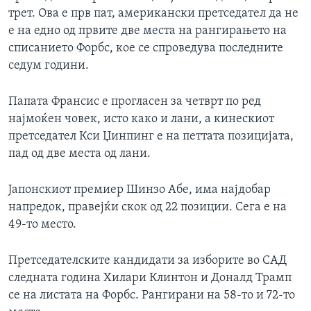
трет. Ова е прв пат, американски претседател да не
е на едно од првите две места на рангирањето на
списанието Форбс, кое се спроведува последните
седум години.
Папата Франсис е прогласен за четврт по ред
најмоќен човек, исто како и лани, а кинескиот
претседател Кси Џинпинг е на петтата позицијата,
пад од две места од лани.
Јапонскиот премиер Шинзо Абе, има најдобар
напредок, правејќи скок од 22 позиции. Сега е на
49-то место.
Претседателските кандидати за изборите во САД
следната година Хилари Клинтон и Доналд Трамп
се на листата на Форбс. Рангирани на 58-то и 72-то