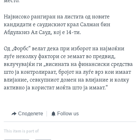
место.
Највисоко рангиран на листата од новите
кандидати е саудискиот крал Салман бин
Абдулазиз Ал Сауд, кој е 14-ти.
Од „Форбс“ велат дека при изборот на најмоќни
луѓе неколку фактори се земаат во предвид,
вклучувајќи ги „висината на финансиски средства
што ја контролираат, бројот на луѓе врз кои имаат
влијание, севкупниот домен на влијание и колку
активно ја користат моќта што ја имаат.“
Споделете
Follow us
This item is part of