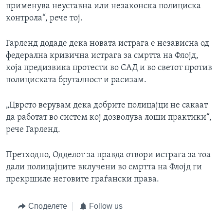
применува неуставна или незаконска полициска
контрола“, рече тој.
Гарленд додаде дека новата истрага е независна од
федерална кривична истрага за смртта на Флојд,
која предизвика протести во САД и во светот против
полициската бруталност и расизам.
„Цврсто верувам дека добрите полицајци не сакаат
да работат во систем кој дозволува лоши практики“,
рече Гарленд.
Претходно, Одделот за правда отвори истрага за тоа
дали полицајците вклучени во смртта на Флојд ги
прекршиле неговите граѓански права.
Споделете
Follow us