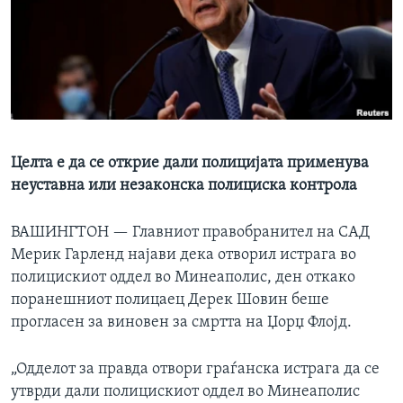
ИНТЕРВЈУА
Јазици
Целта е да се открие дали полицијата применува
неуставна или незаконска полициска контрола
ВАШИНГТОН —
Главниот правобранител на САД
Мерик Гарленд најави дека отворил истрага во
полицискиот оддел во Минеаполис, ден откако
поранешниот полицаец Дерек Шовин беше
прогласен за виновен за смртта на Џорџ Флојд.
„Одделот за правда отвори граѓанска истрага да се
утврди дали полицискиот оддел во Минеаполис