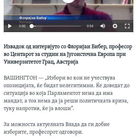
ИНТЕРВЈУА
Јазици
0:00
0:54
Извадок од интервјуто со Флоријан Бибер, професор
во Центарот за студии на Југоисточна Европа при
Универзитетот Грац, Австрија
ВАШИНГТОН —
„Избори во кои не учествува
опозицијата, ќе бидат нелегитимни. Ќе доведат до
ситуација во која Парламентот нема да има
мандат, а тоа нема да ја реши политичката криза,
туку напротив, ќе ја влоши“.
За можноста актуелната Влада да ги добие
изборите, професорот одговори.