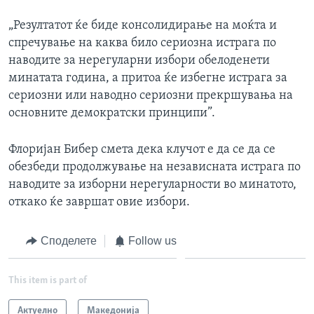
„Резултатот ќе биде консолидирање на моќта и
спречување на каква било сериозна истрага по
наводите за нерегуларни избори обелоденети
минатата година, а притоа ќе избегне истрага за
сериозни или наводно сериозни прекршувања на
основните демократски принципи”.
Флоријан Бибер смета дека клучот е да се да се
обезбеди продолжување на независната истрага по
наводите за изборни нерегуларности во минатото,
откако ќе завршат овие избори.
Споделете
Follow us
This item is part of
Актуелно
Македонија