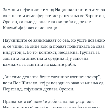
Замон и нејзиниот тим од Националниот иститут за
океански и атмосферски истражувања во Варентон,
Орегон, сакале да знаат какви риби од реката
Колумбија јадат овие птици.
Научниците се занимаваат со ова, но уште поважно
е, се чини, за оние кои ја прават политиката за оваа
индустрија. Во тој контекст, неодамна, Групата за
заштита на животната средина Пју започна
кампања за заштита на малите риби.
„Знаевме дека тоа беше следниот логичен чекор“,
вели Пол Шивели, кој раководи со оваа кампања од
Портланд, сојузната држава Орегон.
Прашањето се` повеќе добива на популарност.
Научниците се` повеќе посочуваат на фактот дека