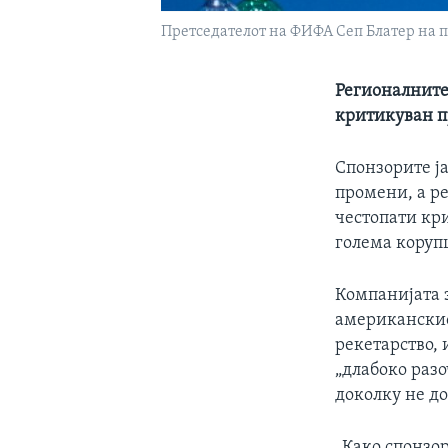
Претседателот на ФИФА Сеп Блатер на 
Регионалните
критикуван п
Спонзорите ј
промени, а р
честопати кр
голема корупц
Компанијата 
американскио
рекетарство, 
„длабоко раз
доколку не до
„Како спонзо