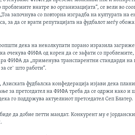
 проблемите внатре во организацијата“, се вели во со
„Тоа започнува со повторна изградба на културата на 
а, за да се врати репутацијата на фудбалот меѓу обож
соопшти дека на неколкупати порано изразила загриже
ка очекува ФИФА од корен да се зафати со проблемите,
ара ФИФА да „применува транспарентни стандарди н
 за се` што работи“.
, Азиската фудбалска конфедерација изјави дека план
ање за претседател на ФИФА треба да се одржи како и 
ека го поддржува актуелниот претседател Сеп Блатер.
обиде да добие петти мандат. Конкурент му е јорданск
.