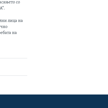
асањето со
А“.
лни лица на
ично
ебата на