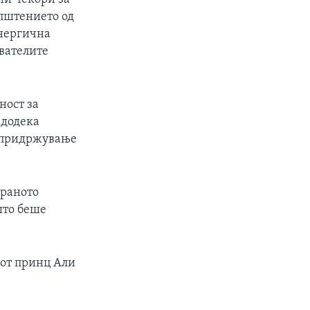
општението од
енергична
авателите
ност за
 додека
а придржување
ираното
што беше
иот принц Али