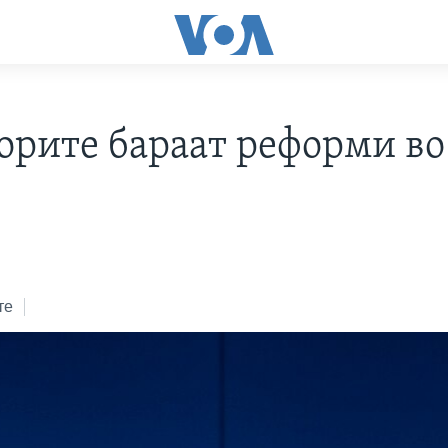
орите бараат реформи во
те