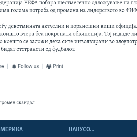
едерација УЕФА побара шестмесечно одложување на гл
има голема потреба од промена на лидерството во ФИФ
меѓу деветмината актуелни и поранешни виши официја
коишто вчера беа покренати обвиненија. Тој издаде л
о коешто се заложи дека сите инволвирани во злоупотр
бидат отстранети од фудбалот.
те
Follow us
Print
огромен скандал
 АМЕРИКА
НАКУСО...