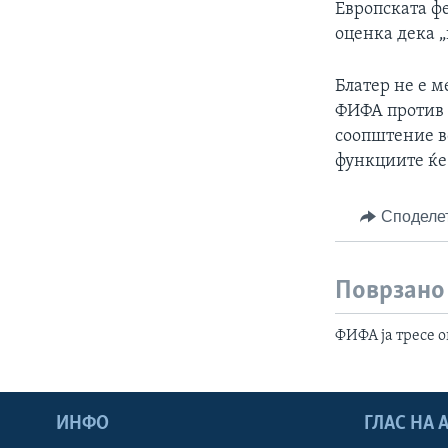
Европската ф
оценка дека „
Блатер не е 
ФИФА против 
соопштение в
функциите ќе 
Споделе
Поврзано
ФИФА ја тресе 
ИНФО
ГЛАС НА