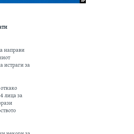
ати
да направи
ниот
а истраги за
 откако
4 лица за
зрази
рството
ни чекори за