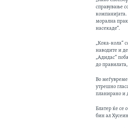
справување со
компанијата. 
морална пракс
насекаде“.
„Кока-кола“ 
наводите и де
„Адидас“ поб
до правилата,
Во меѓувреме
утрешно глас
планирано и д
Блатер ќе се 
бин ал Хусеин