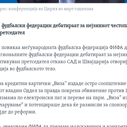
прес-конференција во Цирих во март годинава
 фудбалски федерации дебатираат за нејзиниот честоп
ретседател
а повикаа меѓународната фудбалска федерација ФИФА 
егионалните фудбалски федерации дебатираат за нејзи
итикуван претседател откако САД и Швајцарија отвориј
ија во фудбалското тело.
за кредитни картички „Виза“ издаде остро соопштение
т владин Оддел за правда покрена обвинение против 1
измама по електронски пат и перење на пари. „Виза“ и
очарување“ и потенцираше дека ќе размисли за спонзо
јде до реформи.
р, очекуваме ФИФА да преземе молскавични и конкрет