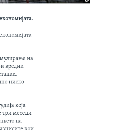
 економијата.
 економијата
имулирање на
ри вредни
стапки.
дно ниско
удија која
е три месеци
вањето на
бизнисите кои