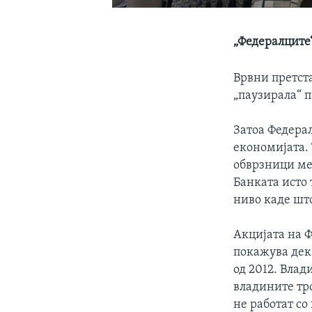
„Федералците
Врвни претст
„паузирала“ 
Затоа Федера
економијата.
обврзници мес
Банката исто
ниво каде што
Акцијата на Ф
покажува дек
од 2012. Влад
владините тр
не работат со