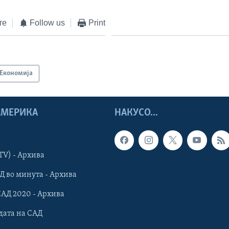
те
Follow us
Print
Економија
 АМЕРИКА
НАКУСО...
TV) - Архива
Д во минута - Архива
САД 2020 - Архива
дата на САД