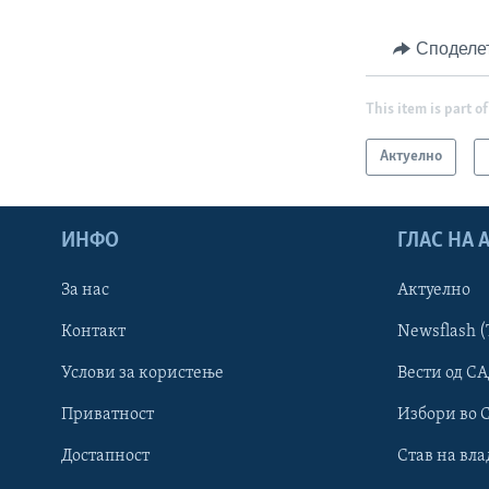
Споделе
This item is part of
Актуелно
ИНФО
ГЛАС НА
За нас
Актуелно
Контакт
Newsflash (
Learning English
Услови за користење
Вести од СА
Приватност
Избори во 
НАКУСО...
Достапност
Став на вла