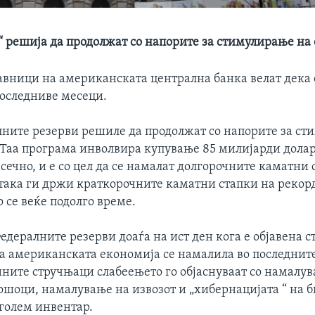
“ решија да продолжат со напорите за стимулирање на
авници на американската централна банка велат дека
последниве месеци.
лните резерви решиле да продолжат со напорите за ст
 Таа програма инволвира купување 85 милијарди дола
ечно, и е со цел да се намалат долгорочните каматни 
 така ги држи краткорочните каматни стапки на рекор
 се веќе подолго време.
едералните резерви доаѓа на ист ден кога е објавена ст
а американската економија се намалила во последнит
ините стручњаци слабеењето го објаснуваат со намалу
ошоци, намалување на извозот и „хибернацијата “ на 
 голем инвентар.