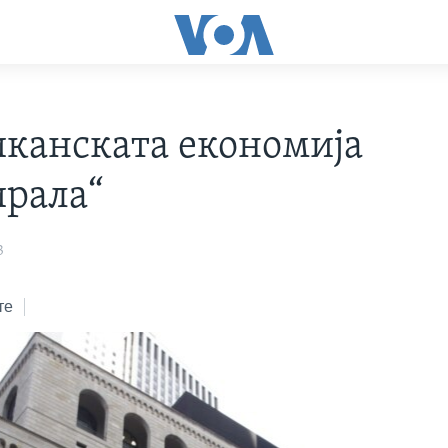
канската економија
ирала“
3
те