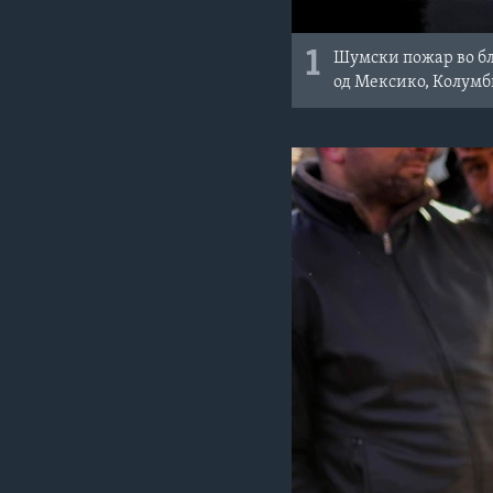
1
Шумски пожар во бл
од Мексико, Колумби