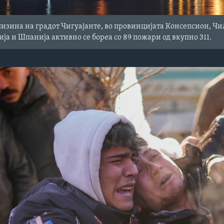
изина на градот Чигуајанте, во провинцијата Консепсион, Чи
ја и Шпанија активно се бореа со 89 пожари од вкупно 311.