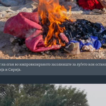
т на оган во импровизираното засолниште за луѓето кои остана
ија и Сирија.