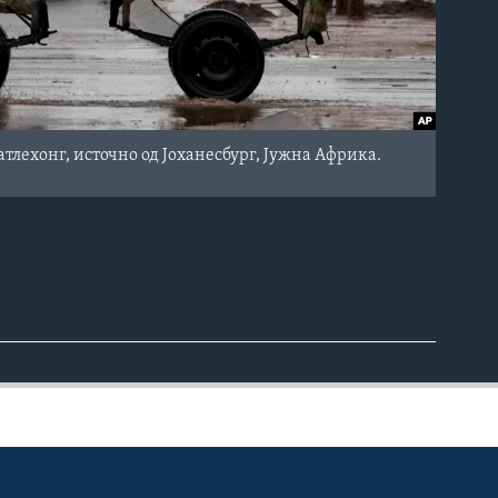
тлехонг, источно од Јоханесбург, Јужна Африка.