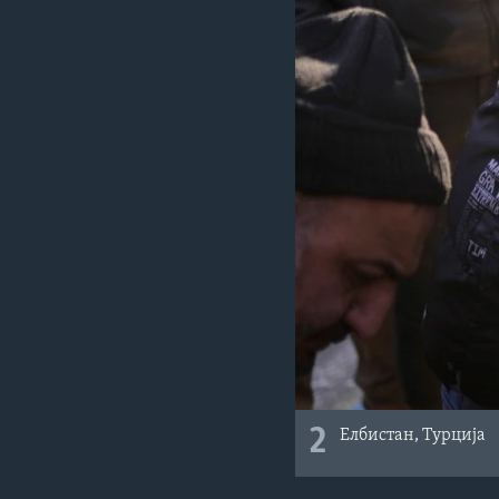
2
Елбистан, Турција