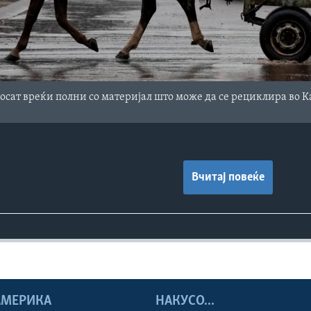
осат вреќи полни со материјал што може да се рециклира во Ка
Вчитај повеќе
 АМЕРИКА
НАКУСО...