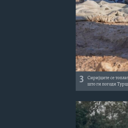
3
Сиријците се топла
што ги погоди Турц