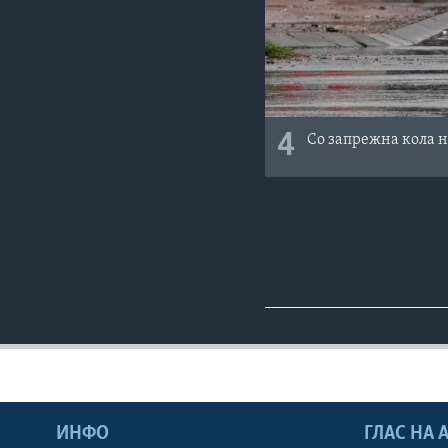
4
Со запрежна кола н
ИНФО
ГЛАС НА