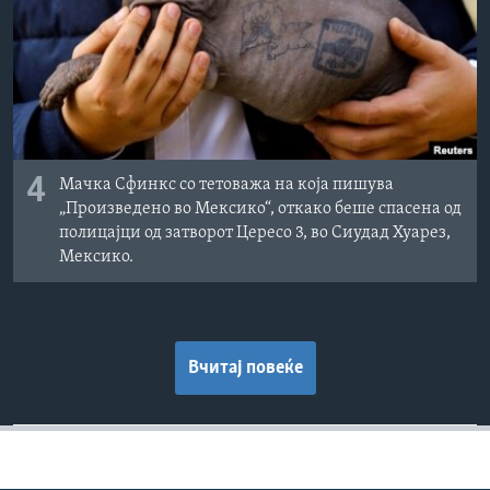
4
Мачка Сфинкс со тетоважа на која пишува
„Произведено во Мексико“, откако беше спасена од
полицајци од затворот Цересо 3, во Сиудад Хуарез,
Мексико.
Вчитај повеќе