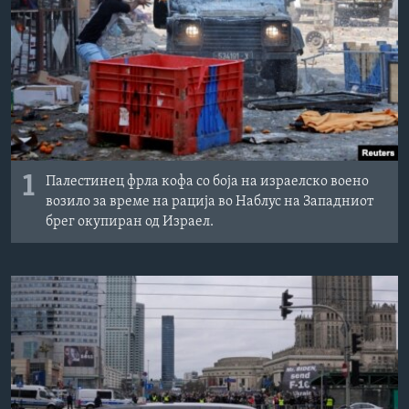
ИНТЕРВЈУА
Јазици
1
Палестинец фрла кофа со боја на израелско воено
возило за време на рација во Наблус на Западниот
брег окупиран од Израел.