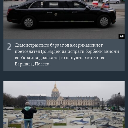
2
Демонстрантите бараат од американскиот
претседател Џо Бајден да испрати борбени авиони
во Украина додека тој го напушта хотелот во
Варшава, Полска.