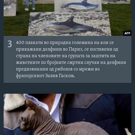
3
400 плакати во природна големина на кои се
прикажани делфини во Париз, се поставени од
страна на членовите на групата за заштита на
животните по бројните смртни случаи на делфини
предизвикани од риболов со мрежи во
францускиот Залив Гаскоњ.