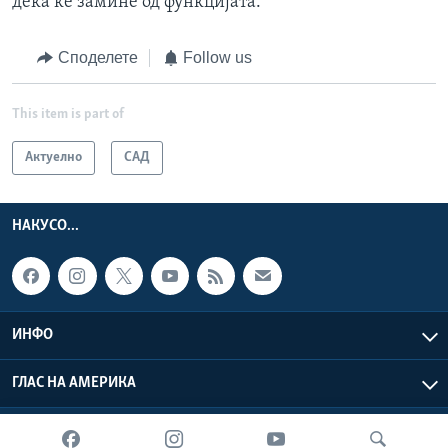
дека ќе замине од функцијата.
Споделете
Follow us
This item is part of
Актуелно
САД
НАКУСО...
ИНФО
ГЛАС НА АМЕРИКА
Глас на Америка © 2026 VOA, Inc. Сите права задржани.