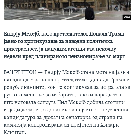
ИНТЕРВЈУА
Јазици
Ендрју Мекејб, кого претседателот Доналд Трамп
јавно го критикуваше за наводна политичка
пристрасност, ја напушти агенцијата неколку
недели пред планираното пензионирање во март
ВАШИНГТОН —
Ендрју Мекејб стана мета на јавни
напади од страна на претседателот Доналд Трамп и
републиканците, кои го критикуваа за истрагата за
руското мешање во изборите, како и поради тоа
што неговата сопруга Џил Мекејб добила стотици
илјади долари во донации за нејзината неуспешна
кандидатура за државна сенаторка од страна на
комисија контролирана од пријател на Хилари
Клинтон.