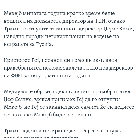
Мекејб минатата година кратко време беше
вршител на должноста директор на ФБИ, откако
Трамп го отпушти тогашниот директор Џејмс Коми,
наводно поради неговиот начин на водење на
истрагата за Русија.
Кристофер Реј, поранешен помошник-главен
правобранител положи заклетва како нов директор
на ФБИ во август, минатата година.
Медиумите објавија дека главниот правобранител
Џеф Сешнс, вршел притисок Реј да го отпушти
Мекејб, но Реј се заканил дека самиот ќе си поднесе
оставка ако Мекејб биде разрешен.
Трамп подоцна негираше дека Реј се заканувал