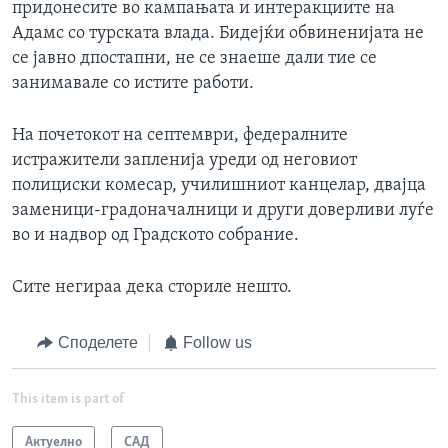
придонесите во кампањата и интеракциите на
Адамс со турската влада. Бидејќи обвиненијата не
се јавно дпостапни, не се знаеше дали тие се
занимавале со истите работи.
На почетокот на септември, федералните
истражители запленија уреди од неговиот
полициски комесар, училишниот канцелар, двајца
заменици-градоначалници и други доверливи луѓе
во и надвор од Градското собрание.
Сите негираа дека сториле нешто.
Споделете
Follow us
This item is part of
Актуелно
САД