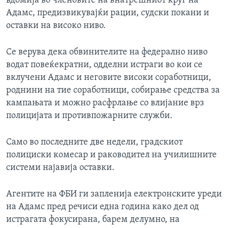
вдомија во членовите на внатрешниот круг на
Адамс, предизвикувајќи рации, судски покани и
оставки на високо ниво.
Се верува дека обвинителите на федерално ниво
водат повеќекратни, одделни истраги во кои се
вклучени Адамс и неговите високи соработници,
роднини на тие соработници, собирање средства за
кампањата и можно расфрлање со влијание врз
полицијата и противпожарните служби.
Само во последните две недели, градскиот
полициски комесар и раководител на училишните
системи најавија оставки.
Агентите на ФБИ ги запленија електронските уреди
на Адамс пред речиси една година како дел од
истрагата фокусирана, барем делумно, на