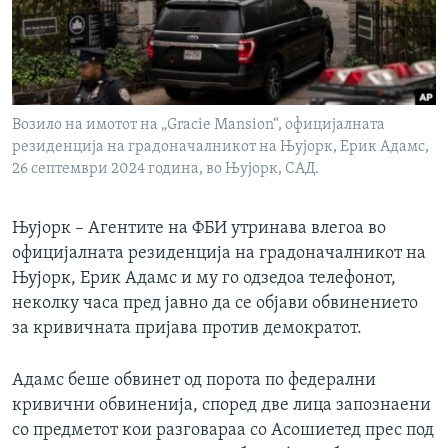
ИНТЕРВЈУА
Јазици
Возило на имотот на „Gracie Mansion“, официјалната
резиденција на градоначалникот на Њујорк, Ерик Адамс,
26 септември 2024 година, во Њујорк, САД.
Њујорк – Агентите на ФБИ утринава влегоа во
официјалната резиденција на градоначалникот на
Њујорк, Ерик Адамс и му го одзедоа телефонот,
неколку часа пред јавно да се објави обвинението
за кривичната пријава против демократот.
Адамс беше обвинет од порота по федерални
кривични обвиненија, според две лица запознаени
со предметот кои разговараа со Асошиетед прес под