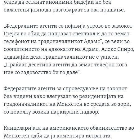
услов да останат анонимни бидејќи не беа
овластени јавно да разговараат за ова прашање.
„Федералните агенти се појавија утрово во замокот
Грејси во обид да направат спектакл и да го земат
телефонот на градоначалникот Адамс“, се вели во
соопштението на адвокатот на Адамс, Алекс Спиро,
додавајќи дека градоначалникот не е уапсен.
„Праќаат десетина агенти да земат телефон кога
ние со задоволство би го дале“.
Федералните агенти за спроведување на законот
беа видени како влегуваат во резиденцијата на
градоначалникот на Менхетен во средата во зори,
со неколку возила паркирани надвор.
Канцеларијата на американското обвинителство во
Менхетен одби да ја коментира истрагата.