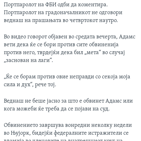
Портпаролот на ФБИ одби да коментира.
Портпаролот на градоначалникот не одговори
веднаш на прашањата во четвртокот наутро.
Во видео говорот објавен во средата вечерта, Адамс
вети дека ќе се бори против сите обвиненија
против него, тврдејќи дека бил „мета“ во случај
„заснован на лаги“.
„Ќе се борам против овие неправди со секоја моја
сила и дух“, рече тој.
Веднаш не беше јасно за што е обвинет Адамс или
кога можеби ќе треба да се појави на суд.
Обвинението завршува вонредни неколку недели
во Њујорк, бидејќи федералните истражители се