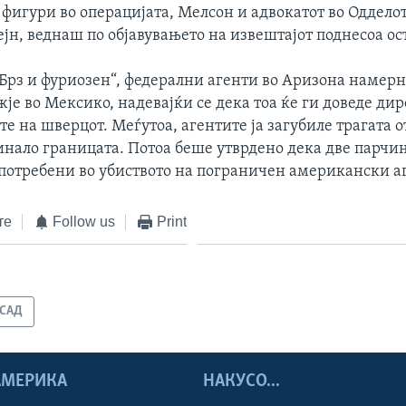
фигури во операцијата, Мелсон и адвокатот во Одделот
ејн, веднаш по објавувањето на извештајот поднесоа ос
„Брз и фуриозен“, федерални агенти во Аризона намерн
је во Мексико, надевајќи се дека тоа ќе ги доведе ди
е на шверцот. Меѓутоа, агентите ја загубиле трагата 
инало границата. Потоа беше утврдено дека две парчињ
употребени во убиството на пограничен американски а
те
Follow us
Print
САД
 АМЕРИКА
НАКУСО...