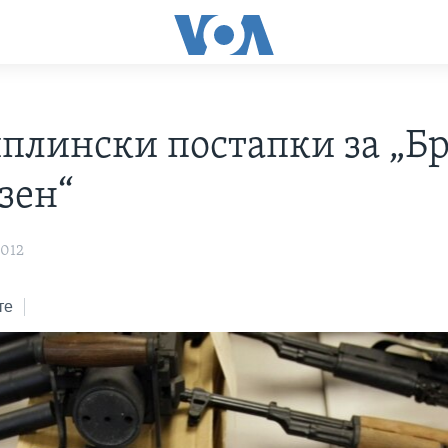
плински постапки за „Бр
зен“
2012
те