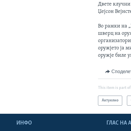
Двете клучни 
Џејсон Вејнст
Во рамки на 
шверц на оруж
организаторит
оружјето ја м
оружје биле 
Споделе
This item is part of
Актуелно
ИНФО
ГЛАС НА