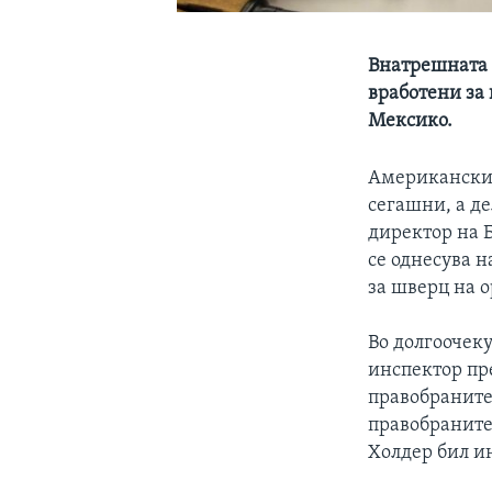
Внатрешната 
вработени за
Мексико.
Американскио
сегашни, а д
директор на Б
се однесува 
за шверц на 
Во долгоочек
инспектор пр
правобранител
правобранител
Холдер бил и