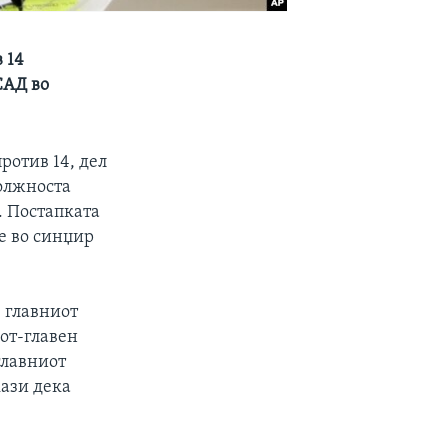
 14
САД во
ротив 14, дел
олжноста
. Постапката
е во синџир
 главниот
от-главен
главниот
кази дека