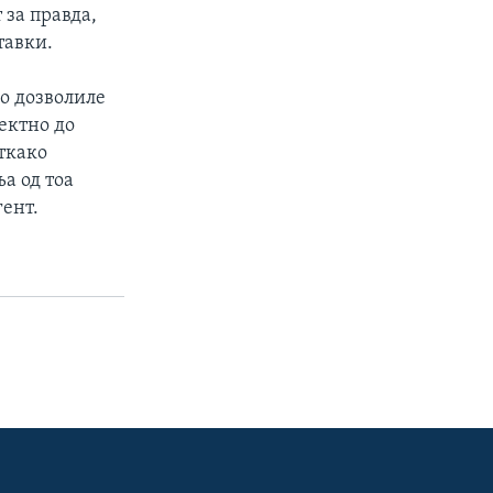
 за правда,
тавки.
о дозволиле
ректно до
откако
а од тоа
гент.