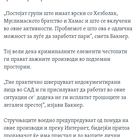
„Постојат групи што имаат врски со Хезболах,
Муслимаското братство и Хамас и што се вклучени
во овие активности. Проблемот е што ова е одлична
можност за луѓе да заработат пари“, смета Бакнер.
Тој вели дека криминалните елементи честопати
ги прават лажните производи во подземни
простории.
„Тие практично шверцуваат недокументирани
лица во САД и ги присилуваат да работат во овие
ситуации се` додека не ги исплатат трошоците за
легален престој“, изјави Бакнер.
Стручњаците воедно предупредуваат од понуда на
овие производи и преку Интернет, бидејќи притоа
продавачот ќе има пристап и до вашите лични