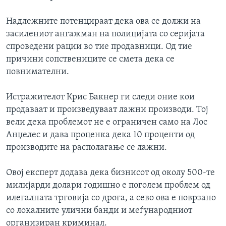
Надлежните потенцираат дека ова се должи на
засилениот ангажман на полицијата со серијата
спроведени рации во тие продавници. Од тие
причини сопствениците се смета дека се
повнимателни.
Истражителот Крис Бакнер ги следи оние кои
продаваат и произведуваат лажни производи. Тој
вели дека проблемот не е ограничен само на Лос
Анџелес и дава проценка дека 10 проценти од
производите на располагање се лажни.
Овој експерт додава дека бизнисот од околу 500-те
милијарди долари годишно е поголем проблем од
илегалната трговија со дрога, а сево ова е поврзано
со локалните улични банди и меѓународниот
организиран криминал.