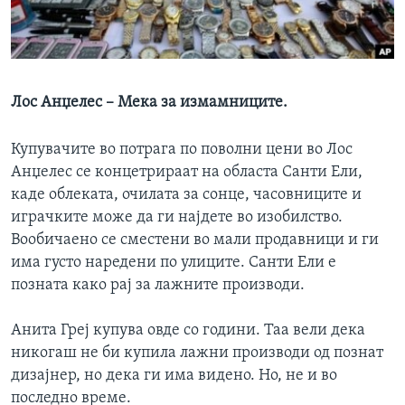
ИНТЕРВЈУА
Јазици
Лос Анџелес – Мека за измамниците.
Купувачите во потрага по поволни цени во Лос
Анџелес се концетрираат на областа Санти Ели,
каде облеката, очилата за сонце, часовниците и
играчките може да ги најдете во изобилство.
Вообичаено се сместени во мали продавници и ги
има густо наредени по улиците. Санти Ели е
позната како рај за лажните производи.
Анита Греј купува овде со години. Таа вели дека
никогаш не би купила лажни производи од познат
дизајнер, но дека ги има видено. Но, не и во
последно време.