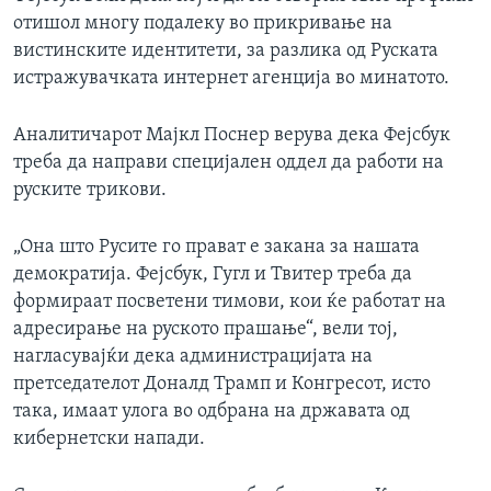
отишол многу подалеку во прикривање на
вистинските идентитети, за разлика од Руската
истражувачката интернет агенција во минатото.
Аналитичарот Мајкл Поснер верува дека Фејсбук
треба да направи специјален оддел да работи на
руските трикови.
„Она што Русите го прават е закана за нашата
демократија. Фејсбук, Гугл и Твитер треба да
формираат посветени тимови, кои ќе работат на
адресирање на руското прашање“, вели тој,
нагласувајќи дека администрацијата на
претседателот Доналд Трамп и Конгресот, исто
така, имаат улога во одбрана на државата од
кибернетски напади.