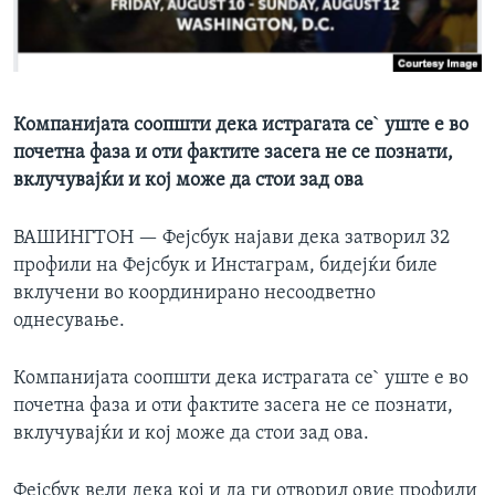
ИНТЕРВЈУА
Јазици
Компанијата соопшти дека истрагата се` уште е во
почетна фаза и оти фактите засега не се познати,
вклучувајќи и кој може да стои зад ова
ВАШИНГТОН —
Фејсбук најави дека затворил 32
профили на Фејсбук и Инстаграм, бидејќи биле
вклучени во координирано несоодветно
однесување.
Компанијата соопшти дека истрагата се` уште е во
почетна фаза и оти фактите засега не се познати,
вклучувајќи и кој може да стои зад ова.
Фејсбук вели дека кој и да ги отворил овие профили