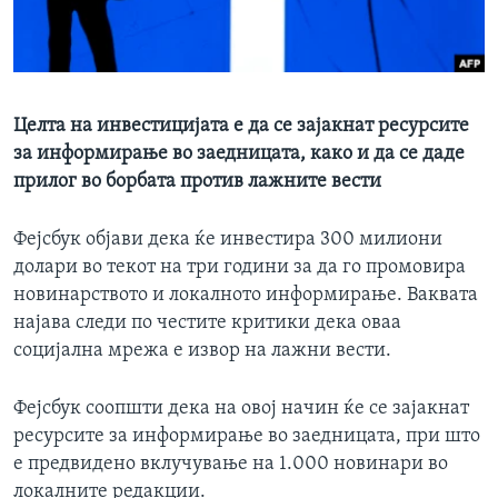
ИНТЕРВЈУА
Јазици
Целта на инвестицијата е да се зајакнат ресурсите
за информирање во заедницата, како и да се даде
прилог во борбата против лажните вести
Фејсбук објави дека ќе инвестира 300 милиони
долари во текот на три години за да го промовира
новинарството и локалното информирање. Ваквата
најава следи по честите критики дека оваа
социјална мрежа е извор на лажни вести.
Фејсбук соопшти дека на овој начин ќе се зајакнат
ресурсите за информирање во заедницата, при што
е предвидено вклучување на 1.000 новинари во
локалните редакции.