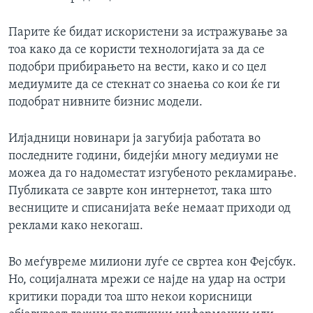
Парите ќе бидат искористени за истражување за
тоа како да се користи технологијата за да се
подобри прибирањето на вести, како и со цел
медиумите да се стекнат со знаења со кои ќе ги
подобрат нивните бизнис модели.
Илјадници новинари ја загубија работата во
последните години, бидејќи многу медиуми не
можеа да го надоместат изгубеното рекламирање.
Публиката се заврте кон интернетот, така што
весниците и списанијата веќе немаат приходи од
реклами како некогаш.
Во меѓувреме милиони луѓе се свртеа кон Фејсбук.
Но, социјалната мрежи се најде на удар на остри
критики поради тоа што некои корисници