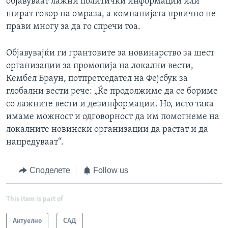
објавуваат лажни политички информации или
шират говор на омраза, а компанијата првично не
прави многу за да го спречи тоа.
Објавувајќи ги грантовите за новинарство за шест
организации за промоција на локални вести,
Кембел Браун, потпретседател на Фејсбук за
глобални вести рече: „Ќе продолжиме да се бориме
со лажните вести и дезинформации. Но, исто така
имаме можност и одговорност да им помогнеме на
локалните новински организации да растат и да
напредуваат“.
Споделете
Follow us
This item is part of
Актуелно
САД