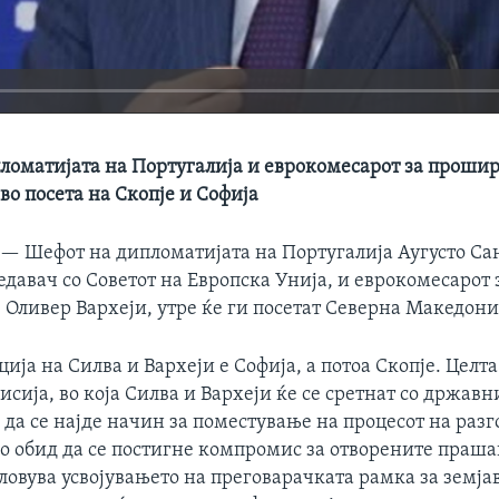
ломатијата на Португалија и еврoкомесарот за проши
 во посета на Скопје и Софија
 —
Шефот на дипломатијата на Португалија Аугусто Са
едавач со Советот на Европска Унија, и еврoкомесарот 
Оливер Вархеји, утре ќе ги посетат Северна Македониј
ија на Силва и Вархеји е Софија, а потоа Скопје. Целта
сија, во која Силва и Вархеји ќе се сретнaт со државн
е да се најде начин за поместување на процесот на раз
во обид да се постигне компромис за отворените праша
словува усвојувањето на преговарачката рамка за земјава