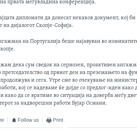
на првата меѓувладина конференција.
ајцата дипломати да донесат некаков документ, кој би 
 на дијалогот Скопје-Софија.
нгажман на Португалија беше најавуван во изминатите
Скопје.
жам дека сум сведок на сериозен, проактивен ангажм
 претседателство од првиот ден на преземањето на фун
продолжува и сега. Утре сме во очекување на министе
боти, кој се надеваме ќе дојде со предлог-идеи како 
 и како да се вратиме во ситуација на доверба меѓу две
терот за надворешни работи Бујар Османи.
те
Follow us
Print