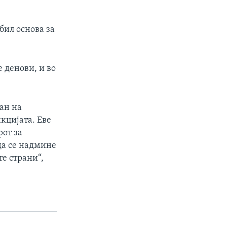
бил основа за
 денови, и во
ан на
кцијата. Еве
рот за
да се надмине
те страни“,