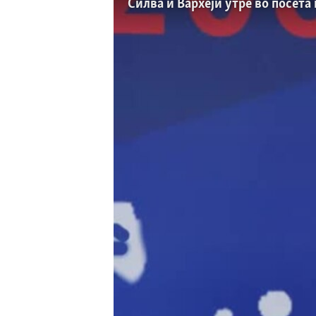
ИНТЕРВЈУА
Силва и Вархеји утре во посета