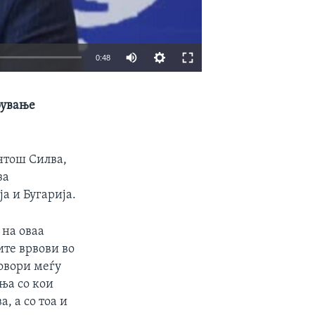
0:48
EMBED
SHARE
рување
нтош Силва,
за
а и Бугарија.
 на оваа
ите врвови во
говори меѓу
ња со кои
, а со тоа и