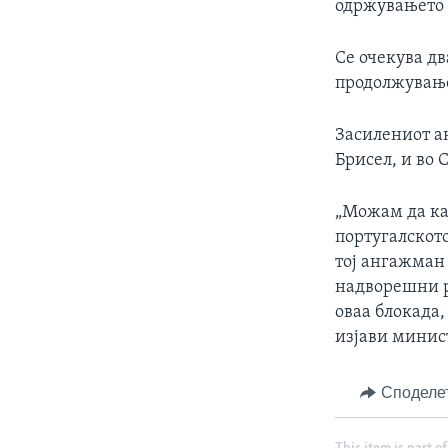
одржувањето 
Се очекува дв
продолжување
Засилениот а
Брисел, и во 
„Можам да ка
португалското
тој ангажман 
надворешни ра
оваа блокада,
изјави минис
Споделе