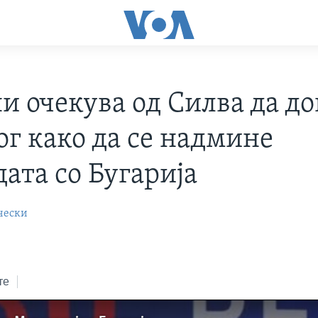
и очекува од Силва да до
ог како да се надмине
ата со Бугарија
чески
те