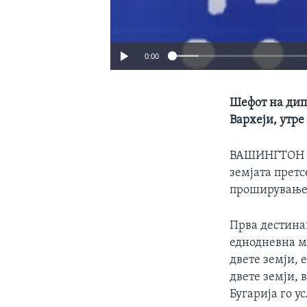
0:00
Шефот на дип
Вархеји, утре
ВАШИНГТОН
земјата претс
проширување 
Прва дестинац
еднодневна ми
двете земји, 
двете земји, 
Бугарија го у