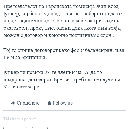
Претседателот на Европската комисија Жан Клод
Јункер, кој беше еден од главниот поборници да се
најде заеднички договор по повеќе од три години
разговори, преку твит оцени дека „кога има волја,
можен е договор и конечно постигнавме еден“.
Тој го опиша договорот како фер и балансиран, и за
ЕУ и за Британија.
Јункер ги повика 27-те членки на ЕУ да го
поддршка договорот. Брегзит треба да се случи на
31-ви октомври.
Споделете
Follow us
This item is part of