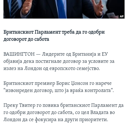
ИНТЕРВЈУА
Јазици
Британскиот Парламент треба да го одобри
договорот до сабота
ВАШИНГТОН —
Лидерите од Британија и ЕУ
објавија дека постигнале договор за условите за
излез на Лондон од европското семејство.
Британскиот премиер Борис Џонсон го нарече
“извонреден договор, што ја враќа контролата“.
Преку Твитер го повика британскиот Парламент да
го одобри договорот до сабота, со цел Владата во
Лондон да се фокусира на други приоритети.