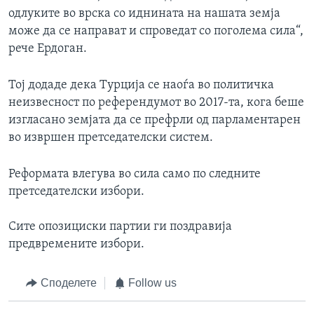
одлуките во врска со иднината на нашата земја
може да се направат и спроведат со поголема сила“,
рече Ердоган.
Тој додаде дека Турција се наоѓа во политичка
неизвесност по референдумот во 2017-та, кога беше
изгласано земјата да се префрли од парламентарен
во извршен претседателски систем.
Реформата влегува во сила само по следните
претседателски избори.
Сите опозициски партии ги поздравија
предвремените избори.
Споделете
Follow us