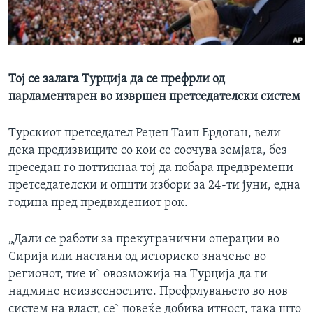
ИНТЕРВЈУА
Јазици
Тој се залага Турција да се префрли од
парламентарен во извршен претседателски систем
Турскиот претседател Реџеп Таип Ердоган, вели
дека предизвиците со кои се соочува земјата, без
преседан го поттикнаа тој да побара предвремени
претседателски и општи избори за 24-ти јуни, една
година пред предвидениот рок.
„Дали се работи за прекугранични операции во
Сирија или настани од историско значење во
регионот, тие и` овозможија на Турција да ги
надмине неизвесностите. Префрлувањето во нов
систем на власт, се` повеќе добива итност, така што