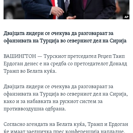
ИНТЕРВЈУА
Јазици
Двајцата лидери се очекува да разговараат за
офанзивата на Турција во северниот дел на Сирија
ВАШИНГТОН —
Турскиот претседател Реџеп Таип
Ердоган денес е на средба со претседателот Доналд
Трамп во Белата куќа.
Двајцата лидери се очекува да разговараат за
офанзивата на Турција во северниот дел на Сирија,
како и за набавката на рускиот систем за
противвоздушна одбрана.
Согласно агендата на Белата куќа, Трамп и Ердоган
ќе имаат заедничка прес конференција напладне.