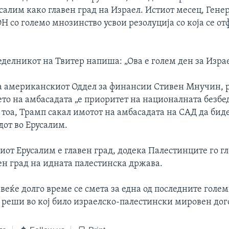
салим како главен град на Израел. Истиот месец, Гене
Н со големо мнозинство усвои резолуција со која се от
делникот на Твитер напиша: „Ова е голем ден за Израе
а американскиот Оддел за финансии Стивен Мнучин, р
то на амбасадата „е приоритет на националната безбед
тоа, Трамп сакал имотот на амбасадата на САД да бид
дот во Ерусалим.
иот Ерусалим е главен град, додека Палестинците го г
ен град на идната палестинска држава.
еќе долго време се смета за една од последните голе
е реши во кој било израелско-палестински мировен дог