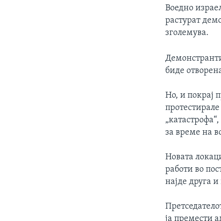
Воедно израел
растурат демо
зголемува.
Демонстранти
биде отворен
Но, и покрај
протестирале
„катастрофа“,
за време на в
Новата локац
работи во пос
најде друга и
Претседатело
ја премести а