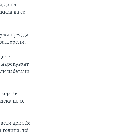
д да ги
лжила да се
уми пред да
 затворени.
ците
 нарекуваат
или избегани
која ќе
одека не се
вети дека ќе
 година, тој