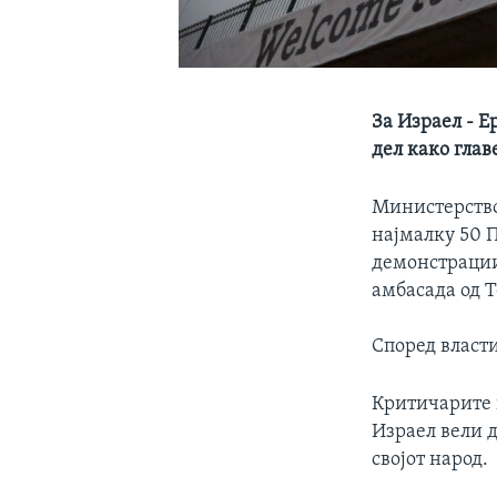
За Израел - Е
дел како гла
Министерствот
најмалку 50 П
демонстрации
амбасада од Т
Според власти
Критичарите 
Израел вели д
својот народ.