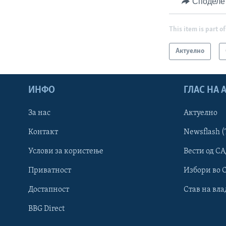
Споделе
This item is part of
Актуелно
ИНФО
ГЛАС НА
За нас
Актуелно
Контакт
Newsflash (
Learning English
Услови за користење
Вести од СА
Приватност
Избори во 
НАКУСО...
Достапност
Став на вла
BBG Direct
Јазици