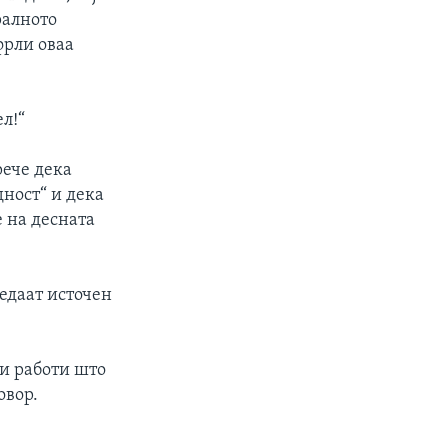
ралното
фрли оваа
л!“
ече дека
ност“ и дека
е на десната
ледаат источен
ми работи што
овор.