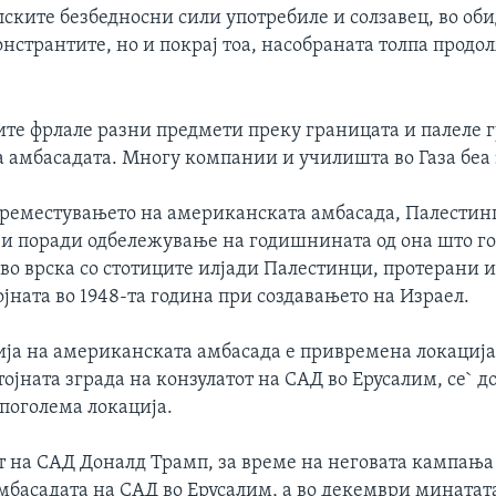
ските безбедносни сили употребиле и солзавец, во оби
нстрантите, но и покрај тоа, насобраната толпа продо
те фрлале разни предмети преку границата и палеле г
а амбасадата. Многу компании и училишта во Газа беа
 преместувањето на американската амбасада, Палестин
 и поради одбележување на годишнината од она што го
 во врска со стотиците илјади Палестинци, протерани 
ојната во 1948-та година при создавањето на Израел.
ија на американската амбасада е привремена локација 
тојната зграда на конзулатот на САД во Ерусалим, се` д
 поголема локација.
т на САД Доналд Трамп, за време на неговата кампања 
мбасадата на САД во Ерусалим, а во декември минатата