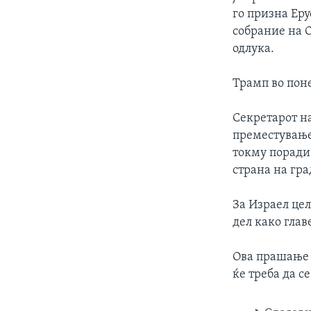
го призна Еру
собрание на О
одлука.
Трамп во поне
Секретарот н
преместување
токму поради 
страна на гра
За Израел цел
дел како глав
Ова прашање в
ќе треба да с