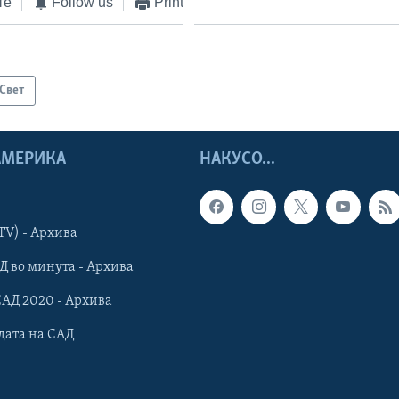
те
Follow us
Print
Свет
 АМЕРИКА
НАКУСО...
TV) - Архива
Д во минута - Архива
САД 2020 - Архива
дата на САД