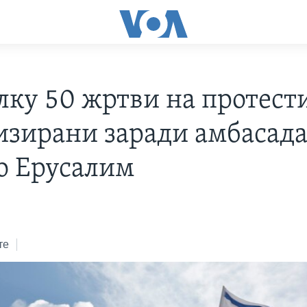
лку 50 жртви на протест
изирани заради амбасада
о Ерусалим
те