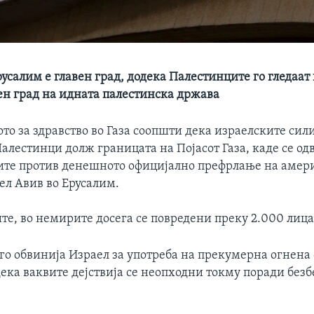
русалим е главен град, додека Палестинците го гледаат
вен град на идната палестинска држава
о за здравство во Газа соопшти дека израелските сил
алестинци долж границата на Појасот Газа, каде се од
те против денешното официјално префрлање на амер
ел Авив во Ерусалим.
те, во немирите досега се повредени преку 2.000 лица
го обвинија Израел за употреба на прекумерна огнена 
ека ваквите дејствија се неопходни токму поради безб