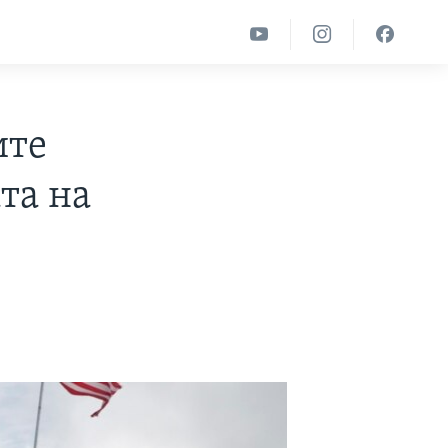
ите
та на