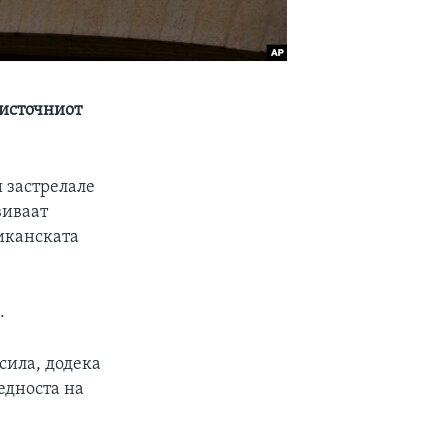
 источниот
и застрелале
виваат
иканската
.
сила, додека
едноста на