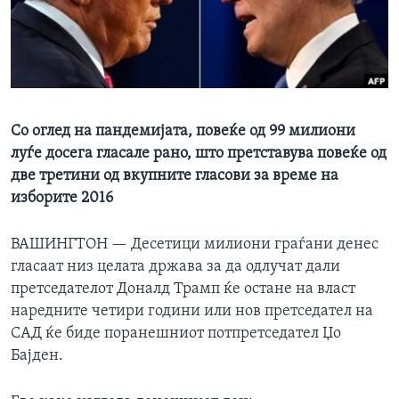
ИНТЕРВЈУА
Јазици
Со оглед на пандемијата, повеќе од 99 милиони
луѓе досега гласале рано, што претставува повеќе од
две третини од вкупните гласови за време на
изборите 2016
ВАШИНГТОН —
Десетици милиони граѓани денес
гласаат низ целата држава за да одлучат дали
претседателот Доналд Трамп ќе остане на власт
наредните четири години или нов претседател на
САД ќе биде поранешниот потпретседател Џо
Бајден.