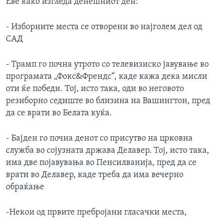
Еве како изгледа денешниот ден:
- Изборните места се отворени во најголем дел од
САД
- Трамп го почна утрото со телевизиско јавување во
програмата „Фокс&Френдс“, каде кажа дека мисли
оти ќе победи. Тој, исто така, оди во неговото
резиборно седиште во близина на Вашингтон, пред
да се врати во Белата куќа.
- Бајден го почна денот со присутво на црковна
служба во сојузната држава Делавер. Тој, исто така,
има две појавувања во Пенсилванија, пред да се
врати во Делавер, каде треба да има вечерно
обраќање
-Некои од првите пребројани гласачки места,