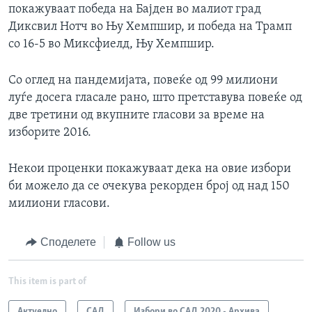
покажуваат победа на Бајден во малиот град
Диксвил Нотч во Њу Хемпшир, и победа на Трамп
со 16-5 во Миксфиелд, Њу Хемпшир.
Со оглед на пандемијата, повеќе од 99 милиони
луѓе досега гласале рано, што претставува повеќе од
две третини од вкупните гласови за време на
изборите 2016.
Некои проценки покажуваат дека на овие избори
би можело да се очекува рекорден број од над 150
милиони гласови.
Споделете
Follow us
This item is part of
Актуелно
САД
Избори во САД 2020 - Архива