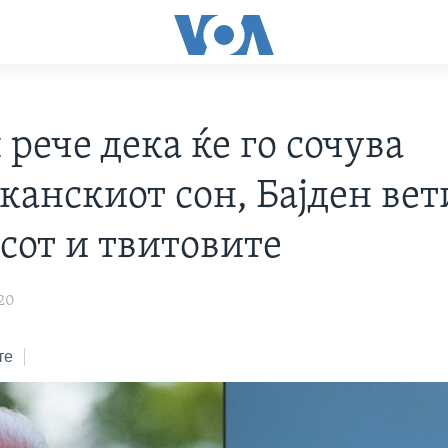
рече дека ќе го сочува
анскиот сон, Бајден вет
сот и твитовите
20
те