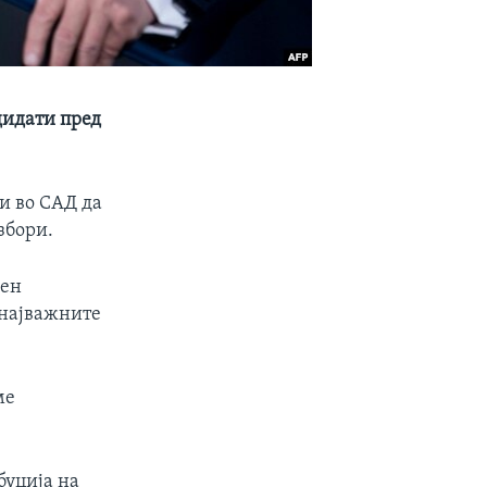
дидати пред
и во САД да
збори.
ден
 најважните
ме
буција на