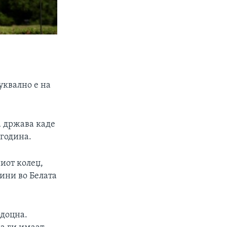
уквално е на
а држава каде
 година.
иот колеџ,
ини во Белата
одоцна.