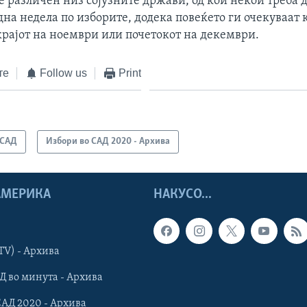
е различен низ сојузните држави, од кои некои треба 
дна недела по изборите, додека повеќето ги очекуваат 
крајот на ноември или почетокот на декември.
те
Follow us
Print
САД
Избори во САД 2020 - Архива
 АМЕРИКА
НАКУСО...
TV) - Архива
Д во минута - Архива
САД 2020 - Архива