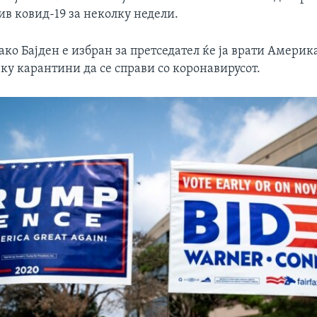
ив ковид-19 за неколку недели.
 ако Бајден е избран за претседател ќе ја врати Америка
еку карантини да се справи со коронавирусот.