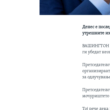
Денес е посл
утрешните и
ВАШИНГТОН
ги убедат нео
Претседатело
организираат
за одлучување
Претседатело
мочуриштето 
Тој рече дека