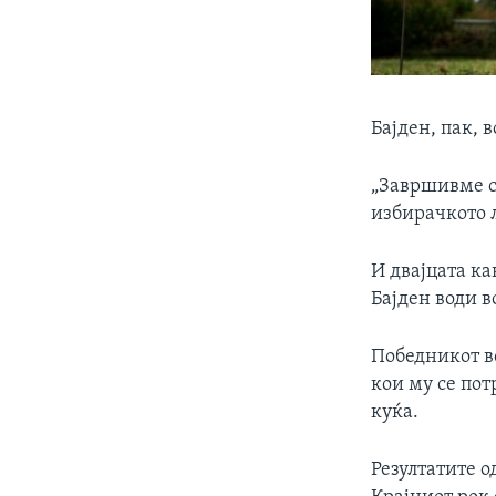
Бајден, пак, в
„Завршивме со
избирачкото л
И двајцата к
Бајден води в
Победникот во
кои му се пот
куќа.
Резултатите о