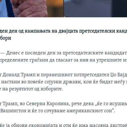
еден ден од кампањата на двајцата претседателски кан
збори
 —
Денес е последен ден за претседателските кандидат
пределените граѓани да гласаат за нив на утрешните и
т Доналд Трамп и поранешниот потпретседател Џо Бај
 настани во повеќе сојузни држави, кои ќе бидат меѓу
 на резултатот од изборите.
т Трамп, во Северна Каролина, рече дека „ќе го исуши
Вашингтон и ќе го сочуваме американскиот сон“.
 ќе ја обнови економијата и оти ќе има масовна дистри