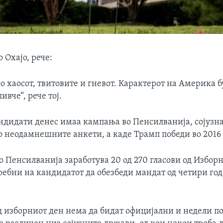
о Охајо, рече:
 хаосот, твитовите и гневот. Карактерот на Америка б
ивче“, рече тој.
андидати денес имаа кампања во Пенсилванија, сојузн
о неодамнешните анкети, а каде Трамп победи во 2016
 Пенсилванија заработува 20 од 270 гласови од Изборн
ребни на кандидатот да обезбеди мандат од четири год
д изборниот ден нема да бидат официјални и недели п