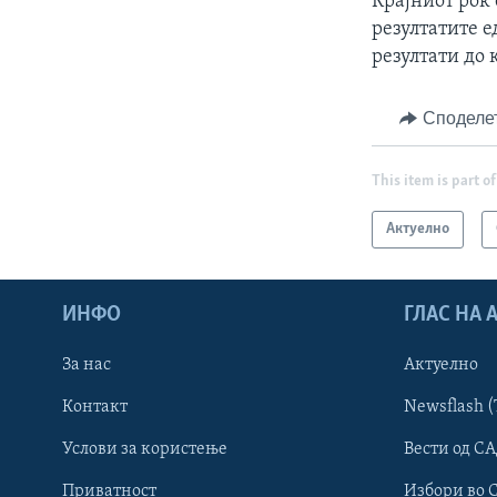
Крајниот рок 
резултатите е
резултати до 
Споделе
This item is part of
Актуелно
ИНФО
ГЛАС НА
За нас
Актуелно
Контакт
Newsflash (
Learning English
Услови за користење
Вести од СА
Приватност
Избори во 