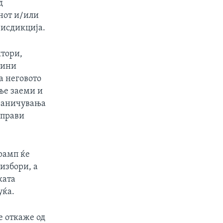
д
нот и/или
рисдикција.
ктори,
дини
а неговото
ње заеми и
граничувања
 прави
рамп ќе
избори, а
ката
уќа.
е откаже од