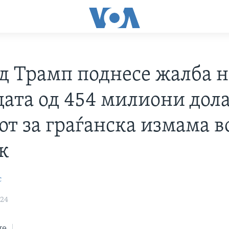
д Трамп поднесе жалба н
дата од 454 милиони дол
от за граѓанска измама в
к
с
024
те