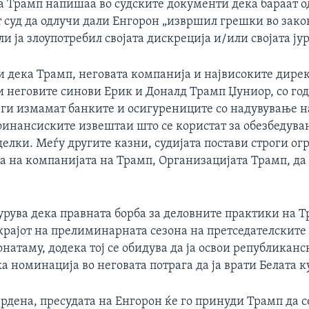
а Трамп напишаа во судските документи дека бараат о
 суд да одлучи дали Енгорон „извршил грешки во зако
ли ја злоупотребил својата дискреција и/или својата ју
и дека Трамп, неговата компанија и највисоките дире
и неговите синови Ерик и Доналд Трамп Џуниор, со го
 ги измамат банките и осигурениците со надувување н
 финансиските извештаи што се користат за обезбедува
делки. Меѓу другите казни, судијата постави строги о
та на компанијата на Трамп, Организацијата Трамп, да
урува дека правната борба за деловните практики на Т
крајот на прелиминарната сезона на претседателските 
онатаму, додека тој се обидува да ја освои републиканс
а номинација во неговата потрага да ја врати Белата к
рдена, пресудата на Енгорон ќе го принуди Трамп да с