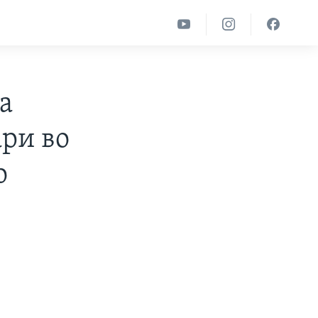
а
ари во
о