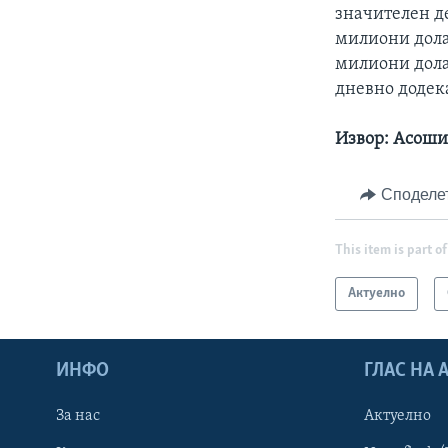
значителен де
милиони дола
милиони долар
дневно додека
Извор: Асоши
Споделе
This item is part of
Актуелно
ИНФО
ГЛАС НА
За нас
Актуелно