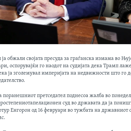
ја обжали својата пресуда за граѓанска измама во Њуј
и, оспорувајќи го наодот на судијата дека Трамп лаже
ека ја зголемувал империјата на недвижности што го д
едателство.
а поранешниот претседател поднесоа жалба во понеде
торостепениотапелационен суд во државата да ја пониш
ртур Енгорон од 16 февруари во тужбата на државниот
мс.