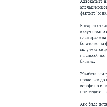
Адвокатите н
апелациониот
фактите“ и да
Енгорон откр
вклучително 
планирале да
богатство на
склучување з
на способнос
бизнис.
Жалбата осиг
продолжи до 
веројатно и п
претседателск
Ако биде потв