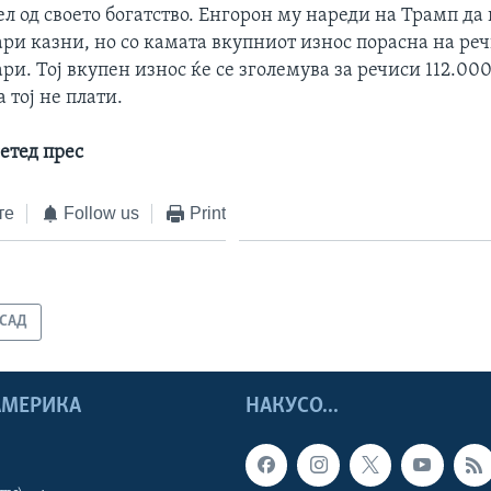
л од своето богатство. Енгорон му нареди на Трамп да 
ри казни, но со камата вкупниот износ порасна на ре
и. Тој вкупен износ ќе се зголемува за речиси 112.00
 тој не плати.
етед прес
те
Follow us
Print
САД
 АМЕРИКА
НАКУСО...