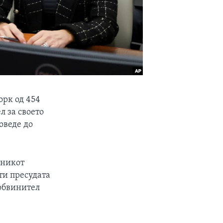
орк од 454
л за своето
оведе до
лникот
ти пресудата
 обвинител