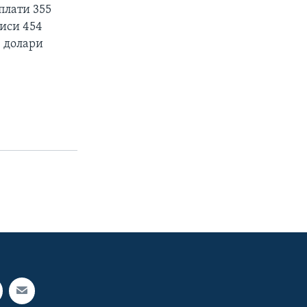
плати 355
чиси 454
0 долари