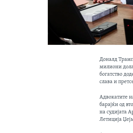
Доналд Трамп 
милиони долар
богатство дод
слава и претс
Адвокатите н
барајќи од в
на судијата А
Летиција Џеј