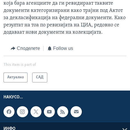
која бара агенциите да ги ревидираат таквите
документи категоризирани како трајни под Актот
за декласификација на федерални документи. Како
резултат на тоа по ревизијата на ЦИА, редовно се
додаваат нови документи на колекцијата.
Споделете
Follow us
This item is part of
Актуелно
САД
НАКУСО...
ИНФО