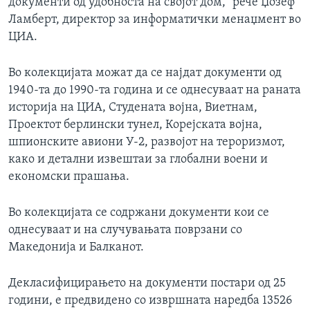
документи од удобноста на својот дом,“ рече Џозеф
Ламберт, директор за информатички менаџмент во
ЦИА.
Во колекцијата можат да се најдат документи од
1940-та до 1990-та година и се однесуваат на раната
историја на ЦИА, Студената војна, Виетнам,
Проектот берлински тунел, Корејската војна,
шпионските авиони У-2, развојот на тероризмот,
како и детални извештаи за глобални воени и
економски прашања.
Во колекцијата се содржани документи кои се
однесуваат и на случувањата поврзани со
Македонија и Балканот.
Декласифицирањето на документи постари од 25
години, е предвидено со извршната наредба 13526