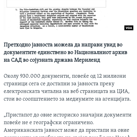
ИНТЕРВЈУА
Јазици
Претходно јавноста можела да направи увид во
документите единствено во Националниот архив
на САД во сојузната држава Мериленд
Околу 930.000 документи, повеќе од 12 милиони
страници сега се достапни за јавноста преку
електронската читална на веб страницата на ЦИА,
стои во соопштението за медиумите на агенцијата.
„Пристапот до овие историско значајни документи
повеќе не е географски ограничено.
Американската јавност може да пристапи на овие