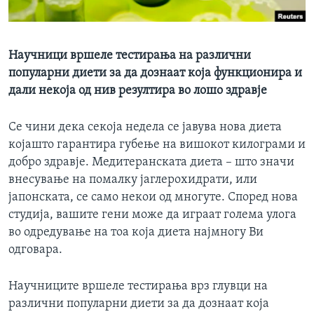
ИНТЕРВЈУА
Јазици
Научници вршеле тестирања на различни
популарни диети за да дознаат која функционира и
дали некоја од нив резултира во лошо здравје
Се чини дека секоја недела се јавува нова диета
којашто гарантира губење на вишокот килограми и
добро здравје. Медитеранската диета – што значи
внесување на помалку јаглерохидрати, или
јапонската, се само некои од многуте. Според нова
студија, вашите гени може да играат голема улога
во одредување на тоа која диета најмногу Ви
одговара.
Научниците вршеле тестирања врз глувци на
различни популарни диети за да дознаат која