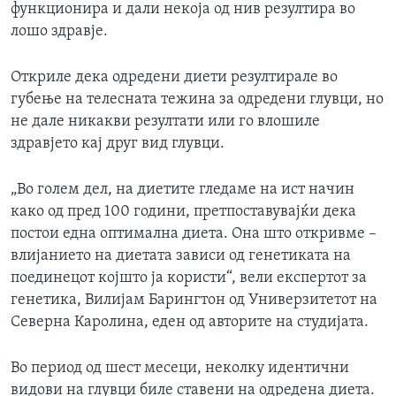
функционира и дали некоја од нив резултира во
лошо здравје.
Откриле дека одредени диети резултирале во
губење на телесната тежина за одредени глувци, но
не дале никакви резултати или го влошиле
здравјето кај друг вид глувци.
„Во голем дел, на диетите гледаме на ист начин
како од пред 100 години, претпоставувајќи дека
постои една оптимална диета. Она што откривме –
влијанието на диетата зависи од генетиката на
поединецот којшто ја користи“, вели експертот за
генетика, Вилијам Барингтон од Универзитетот на
Северна Каролина, еден од авторите на студијата.
Во период од шест месеци, неколку идентични
видови на глувци биле ставени на одредена диета.