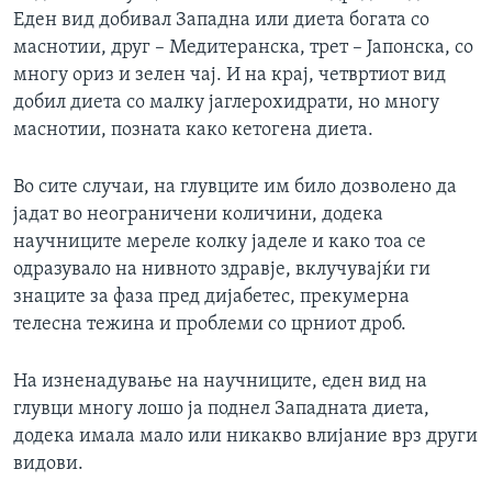
Еден вид добивал Западна или диета богата со
маснотии, друг – Медитеранска, трет – Јапонска, со
многу ориз и зелен чај. И на крај, четвртиот вид
добил диета со малку јаглерохидрати, но многу
маснотии, позната како кетогена диета.
Во сите случаи, на глувците им било дозволено да
јадат во неограничени количини, додека
научниците мереле колку јаделе и како тоа се
одразувало на нивното здравје, вклучувајќи ги
знаците за фаза пред дијабетес, прекумерна
телесна тежина и проблеми со црниот дроб.
На изненадување на научниците, еден вид на
глувци многу лошо ја поднел Западната диета,
додека имала мало или никакво влијание врз други
видови.