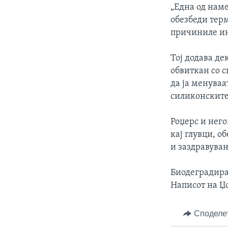
„Една од наме
обезбеди тер
причиниле ин
Тој додава де
обвиткан со с
да ја менуваа
силиконските 
Роџерс и нег
кај глувци, о
и заздравувањ
Биодеградира
Написот на Џ
Споделе