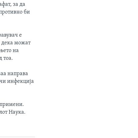
фат, за да
противно би
равувач е
т дека можат
ењето на
 тоа.
ваа направа
ечи инфекција
 примени.
лот Наука.