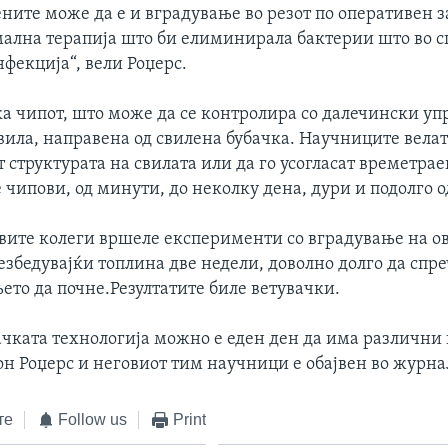
ните може да е и вградување во резот по оперативен за
мална терапија што би елиминирала бактерии што во с
фекција“, вели Роџерс.
ка чипот, што може да се контролира со далечински уп
вила, направена од свилена бубачка. Научниците вела
т структурата на свилата или да го усогласат времетра
чипови, од минути, до неколку дена, дури и подолго од
овите колеги вршеле експерименти со вградување на о
безбедувајќи топлина две недели, доволно долго да спр
ето да почне.Резултатите биле ветувачки.
чката технологија можно е еден ден да има различни
он Роџерс и неговиот тим научници е обајвен во журна
те
Follow us
Print