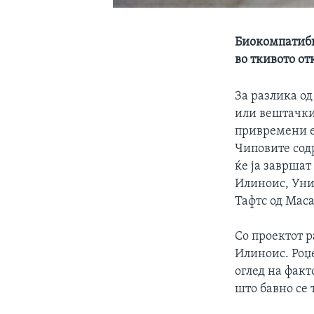
Биокомпатиби
во ткивото от
За разлика о
или вештачки
привремени е
Чиповите сод
ќе ја завршат
Илиноис, Уни
Тафтс од Маса
Со проектот 
Илиноис. Роџе
оглед на фак
што бавно се