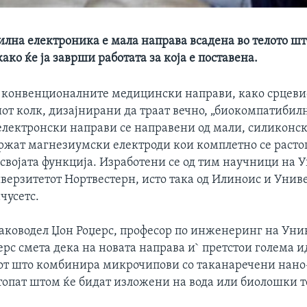
лна електроника е мала направа всадена во телото што
како ќе ја заврши работата за која е поставена.
д конвенционалните медицински направи, како срцеви
от колк, дизајнирани да траат вечно, „биокомпатибил
лектронски направи се направени од мали, силиконск
ржат магнезиумски електроди кои комплетно се расто
 својата функција. Изработени се од тим научници на 
верзитетот Нортвестерн, исто така од Илиноис и Унив
чусетс.
раководел Џон Роџерс, професор по инженеринг на Уни
рс смета дека на новата направа и` претстои голема 
тот што комбинира микрочипови со таканаречени нан
 топат штом ќе бидат изложени на вода или биолошки т