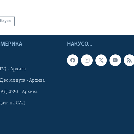
Наука
 АМЕРИКА
НАКУСО...
TV) - Архива
Д во минута - Архива
САД 2020 - Архива
дата на САД