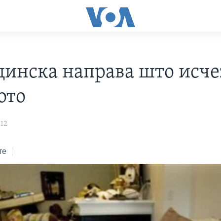
инска направа што исче
ото
012
те