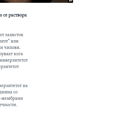
 се раствора
от залисток
ните“ или
и чипови.
пуваат кога
Универзитетот
ерзитетот
верзитетот на
иднина со
о-мембрани
ечности.