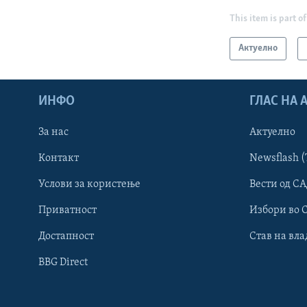
This item is part of
Актуелно
ИНФО
ГЛАС НА
За нас
Актуелно
Контакт
Newsflash (
Learning English
Услови за користење
Вести од СА
Приватност
Избори во 
НАКУСО...
Достапност
Став на вла
BBG Direct
Јазици