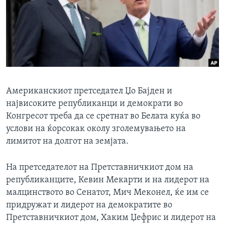
ИНТЕРВЈУА
Јазици
Американскиот претседател Џо Бајден и
највисоките републиканци и демократи во
Конгресот треба да се сретнат во Белата куќа во
услови на ќорсокак околу зголемувањето на
лимитот на долгот на земјата.
На претседателот на Претставничкиот дом на
републиканците, Кевин Мекарти и на лидерот на
малцинството во Сенатот, Мич Меконел, ќе им се
придружат и лидерот на демократите во
Претставничкиот дом, Хаким Џефрис и лидерот на