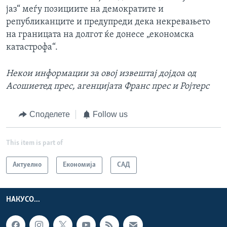
јаз“ меѓу позициите на демократите и
републиканците и предупреди дека некревањето
на границата на долгот ќе донесе „економска
катастрофа“.
Некои информации за овој извештај дојдоа од
Асошиетед прес, агенцијата Франс прес и Ројтерс
Споделете
Follow us
This item is part of
Актуелно
Економија
САД
НАКУСО...