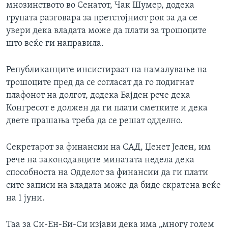
мнозинството во Сенатот, Чак Шумер, додека
групата разговара за претстојниот рок за да се
увери дека владата може да плати за трошоците
што веќе ги направила.
Републиканците инсистираат на намалување на
трошоците пред да се согласат да го подигнат
плафонот на долгот, додека Бајден рече дека
Конгресот е должен да ги плати сметките и дека
двете прашања треба да се решат одделно.
Секретарот за финансии на САД, Џенет Јелен, им
рече на законодавците минатата недела дека
способноста на Одделот за финансии да ги плати
сите записи на владата може да биде скратена веќе
на 1 јуни.
Таа за Си-Ен-Би-Си изјави дека има „многу голем