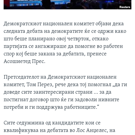
ИНТЕРВЈУА
Јазици
Демократскиот национален комитет објави дека
следната дебата на демократите ќе се одржи како
што беше планирано овој четврток, откако
партијата се ангажираше да помогне во работен
спор кој беше закана за дебатата, пренесе
Асошиетед Прес.
Претседателот на Демократскиот национален
комитет, Том Перез, рече дека тој помогнал „да ги
доведе сите заинтересирани страни ... за да
постигнат договор што ќе ги задоволи нивните
потреби и ги поддржува работниците.“
Сите седуммина од кандидатите кои се
квалификуваа на дебатата во Лос Анџелес, на