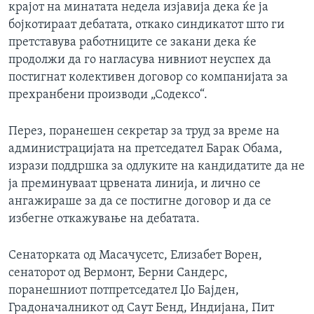
крајот на минатата недела изјавија дека ќе ја
бојкотираат дебатата, откако синдикатот што ги
претставува работниците се закани дека ќе
продолжи да го нагласува нивниот неуспех да
постигнат колективен договор со компанијата за
прехранбени производи „Содексо“.
Перез, поранешен секретар за труд за време на
администрацијата на претседател Барак Обама,
изрази поддршка за одлуките на кандидатите да не
ја преминуваат црвената линија, и лично се
ангажираше за да се постигне договор и да се
избегне откажување на дебатата.
Сенаторката од Масачусетс, Елизабет Ворен,
сенаторот од Вермонт, Берни Сандерс,
поранешниот потпретседател Џо Бајден,
Градоначалникот од Саут Бенд, Индијана, Пит