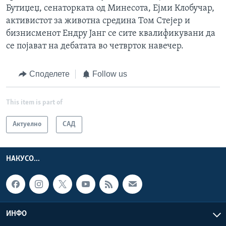
Бутиџеџ, сенаторката од Минесота, Ејми Клобучар,
активистот за животна средина Том Стејер и
бизнисменот Ендру Јанг се сите квалификувани да
се појават на дебатата во четврток навечер.
Споделете
Follow us
This item is part of
Актуелно
САД
НАКУСО...
ИНФО