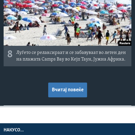
8
Луѓето се релаксираат и се забавуваат во летен ден
на плажата Camps Bay во Кејп Таун, Јужна Африка.
Вчитај повеќе
НАКУСО...