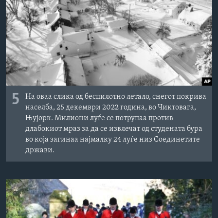
ИНТЕРВЈУА
Јазици
5
На оваа слика од беспилотно летало, снегот покрива
населба, 25 декември 2022 година, во Чиктовага,
Њујорк. Милиони луѓе се потрупаа против
длабокиот мраз за да се извлечат од студената бура
во која загинаа најмалку 24 луѓе низ Соединетите
држави.