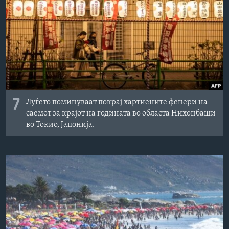
7
Луѓето поминуваат покрај хартиените фенери на
саемот за крајот на годината во областа Нихонбаши
во Токио, Јапонија.