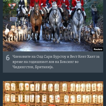
6
Членовите на Олд Сари Бурстоу и Вест Кент Хант за
време на годишниот лов на Боксинг во
Чидингстон, Британија.