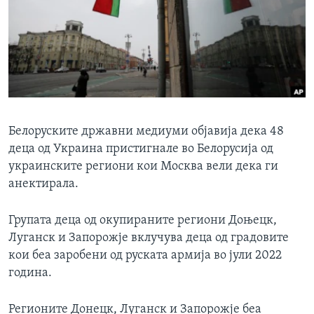
ИНТЕРВЈУА
Јазици
Белоруските државни медиуми објавија дека 48
деца од Украина пристигнале во Белорусија од
украинските региони кои Москва вели дека ги
анектирала.
Групата деца од окупираните региони Доњецк,
Луганск и Запорожје вклучува деца од градовите
кои беа заробени од руската армија во јули 2022
година.
Регионите Донецк, Луганск и Запорожје беа