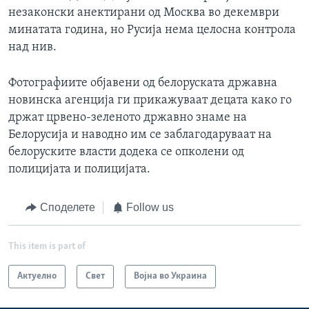
незаконски анектирани од Москва во декември
минатата година, но Русија нема целосна контрола
над нив.
Фотографиите објавени од белоруската државна
новинска агенција ги прикажуваат децата како го
држат црвено-зеленото државно знаме на
Белорусија и наводно им се заблагодаруваат на
белоруските власти додека се опколени од
полицијата и полицијата.
Споделете
Follow us
This item is part of
Актуелно
Свет
Војна во Украина