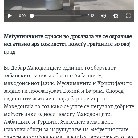
ИНТЕРВЈУА
Јазици
0:00
2:42
Меѓуетничките односи во државата не се одразиле
негативно врз соживотот помеѓу граѓаните во овој
град
Во Дебар Македонците одлично го зборуваат
албанскиот јазик и обратно Албанците,
македонскиот јазик. Муслиманите и Христијаните
заедно ги прославуваат Божиќ и Бајрам. Според
овдешните жители е најдобар пример во
Македонија за тоа како се уште се негуваат добрите
меѓуетнички односи помеѓу Македонците,
Албанците и Турците. Жителите велат дека
никакви обиди за нарушување на меѓуетничките
односи во земјава нема да влијаат врз соживотот во