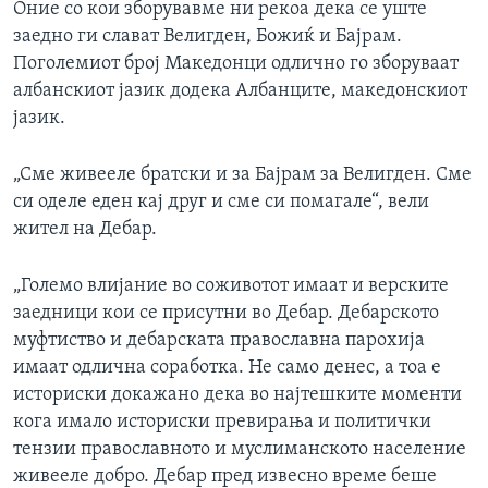
Оние со кои зборувавме ни рекоа дека се уште
заедно ги слават Велигден, Божиќ и Бајрам.
Поголемиот број Македонци одлично го зборуваат
албанскиот јазик додека Албанците, македонскиот
јазик.
„Сме живееле братски и за Бајрам за Велигден. Сме
си оделе еден кај друг и сме си помагале“, вели
жител на Дебар.
„Големо влијание во соживотот имаат и верските
заедници кои се присутни во Дебар. Дебарското
муфтиство и дебарската православна парохија
имаат одлична соработка. Не само денес, а тоа е
историски докажано дека во најтешките моменти
кога имало историски превирања и политички
тензии православното и муслиманското население
живееле добро. Дебар пред извесно време беше