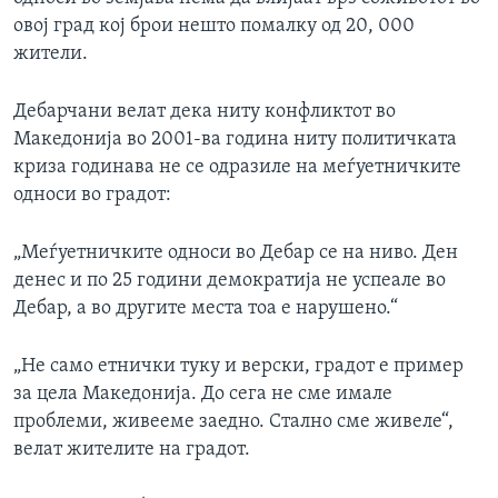
овој град кој брои нешто помалку од 20, 000
жители.
Дебарчани велат дека ниту конфликтот во
Македонија во 2001-ва година ниту политичката
криза годинава не се одразиле на меѓуетничките
односи во градот:
„Меѓуетничките односи во Дебар се на ниво. Ден
денес и по 25 години демократија не успеале во
Дебар, а во другите места тоа е нарушено.“
„Не само етнички туку и верски, градот е пример
за цела Македонија. До сега не сме имале
проблеми, живееме заедно. Стално сме живеле“,
велат жителите на градот.