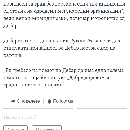
прогласен за град без верски и етнички инциденти
од страна на одредени меѓународни организации“,
вели Ќенан Мимидиноски, новинар и хроничар од
Дебар.
Дебарските градоначалник Ружди Љата вели дека
етничката припадност во Дебар постои само на
хартија:
„Би требало на влезот на Дебар да има една голема
плаката на која ќе пишува „Добре дојдовте во
градот на толеранцијата.“
Споделете
Follow us
This item is part of