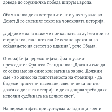
доведе до сојузничка победа ширум Европа.
Обама кажа дека ветераните што учествувале во
Денот Д го смениле текот на човековата историја.
„Дојдовме да ја кажеме приказната за луѓето кои го
сторија тоа, така што таа ќе остане врежана во
сеќавањето на светот во иднина“, рече Обама.
Отворајќи ја церемонијата, францускиот
претседател Франсоа Оланд кажа: „Должни сме да
се сеќaваме на оние кои загинаа за нас. Должни
сме - во однос на подготвеноста на Франција - да
бидеме присутни насекаде, свесни дека истото
доаѓа со долгата историја и дека допрва треба да се
исполни судбината на целиот свет“.
На церемонијата присуствуваа илјадници воени