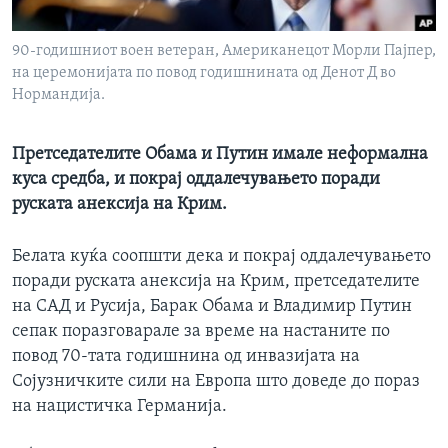
ИНТЕРВЈУА
Јазици
90-годишниот воен ветеран, Американецот Морли Пајпер,
на церемонијата по повод годишнината од Денот Д во
Нормандија.
Претседателите Обама и Путин имале неформална
куса средба, и покрај оддалечувањето поради
руската анексија на Крим.
Белата куќа соопшти дека и покрај оддалечувањето
поради руската анексија на Крим, претседателите
на САД и Русија, Барак Обама и Владимир Путин
сепак поразговарале за време на настаните по
повод 70-тата годишнина од инвазијата на
Сојузничките сили на Европа што доведе до пораз
на нацистичка Германија.