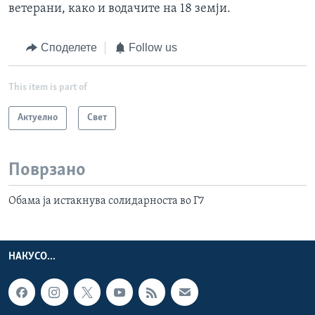
ветерани, како и водачите на 18 земји.
Споделете
Follow us
This item is part of
Актуелно
Свет
Поврзано
Обама ја истакнува солидарноста во Г7
НАКУСО...