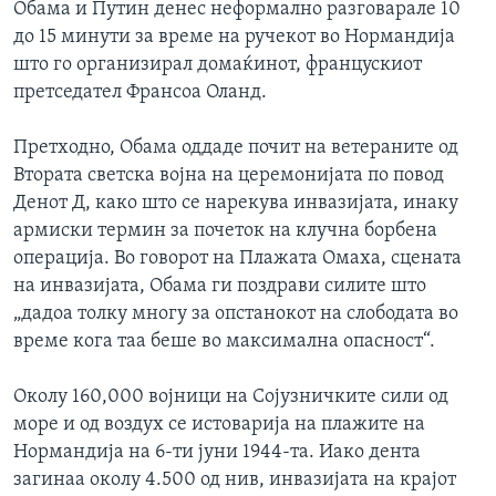
Обама и Путин денес неформално разговарале 10
до 15 минути за време на ручекот во Нормандија
што го организирал домаќинот, францускиот
претседател Франсоа Оланд.
Претходно, Обама оддаде почит на ветераните од
Втората светска војна на церемонијата по повод
Денот Д, како што се нарекува инвазијата, инаку
армиски термин за почеток на клучна борбена
операција. Во говорот на Плажата Омаха, сцената
на инвазијата, Обама ги поздрави силите што
„дадоа толку многу за опстанокот на слободата во
време кога таа беше во максимална опасност“.
Околу 160,000 војници на Сојузничките сили од
море и од воздух се истоварија на плажите на
Нормандија на 6-ти јуни 1944-та. Иако дента
загинаа околу 4.500 од нив, инвазијата на крајот