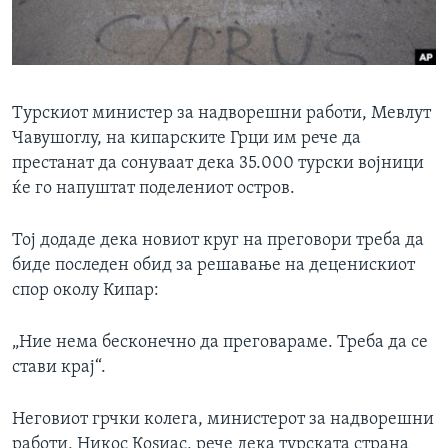
ИНТЕРВЈУА
Јазици
Турскиот министер за надворешни работи, Мевлут
Чавушоглу, на кипарските Грци им рече да
престанат да сонуваат дека 35.000 турски војници
ќе го напуштат поделениот остров.
Тој додаде дека новиот круг на преговори треба да
биде последен обид за решавање на деценискиот
спор околу Кипар:
„Ние нема бесконечно да преговараме. Треба да се
стави крај“.
Неговиот грчки колега, министерот за надворешни
работи, Никос Коѕиас, рече дека турската страна