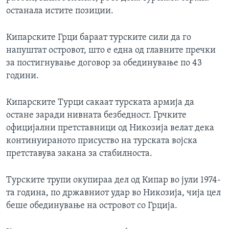
останала истите позиции.
Кипарските Грци бараат турските сили да го
напуштат островот, што е една од главните пречки
за постигнување договор за обединување по 43
години.
Кипарските Турци сакаат турската армија да
остане заради нивната безбедност. Грчките
официјални претставници од Никозија велат дека
континуираното присуство на турската војска
претставува закана за стабилноста.
Турските трупи окупираа дел од Кипар во јули 1974-
та година, по државниот удар во Никозија, чија цел
беше обединување на островот со Грција.