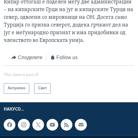
Кипар оттогаш е поделен меѓу две администрации
– на кипарските Грци на југ и кипарските Турци на
север, одвоени со мировници на ОН. Досега само
Турција го призна северот, додека грчкиот дел на
југ е меѓународно признат и има придобивки од
членството во Европската унија.
Споделете
Follow us
This item is part of
Актуелно
Свет
НАКУСО...