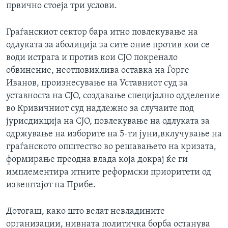
првично стоеја три услови.
Граѓанскиот сектор бара итно повлекување на
одлуката за аболиција за сите оние против кои се
води истрага и против кои СЈО покренало
обвинение, неотповиклива оставка на Ѓорге
Иванов, произнесување на Уставниот суд за
уставноста на СЈО, создавање специјално одделение
во Кривичниот суд надлежно за случаите под
јурисдикција на СЈО, повлекување на одлуката за
одржување на изборите на 5-ти јуни,вклучување на
граѓанското општество во решавањето на кризата,
формирање преодна влада која докрај ќе ги
имплементира итните реформски приоритети од
извештајот на Прибе.
Дотогаш, како што велат невладините
организации, нивната политичка борба останува