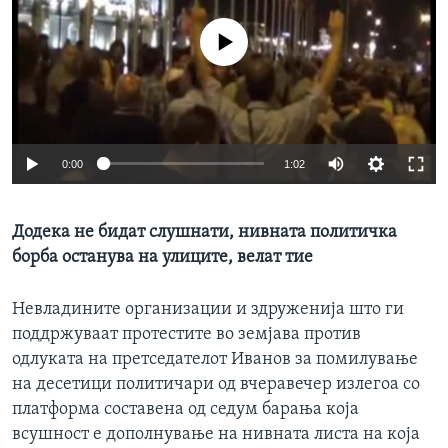
ИНТЕРВЈУА
Јазици
No media source currently available
0:00
1:02
Додека не бидат слушнати, нивната политичка
борба останува на улиците, велат тие
Невладините организации и здруженија што ги
поддржуваат протестите во земјава против
одлуката на претседателот Иванов за помилување
на десетици политичари од вчеравечер излегоа со
платформа составена од седум барања која
всушност е дополнување на нивната листа на која