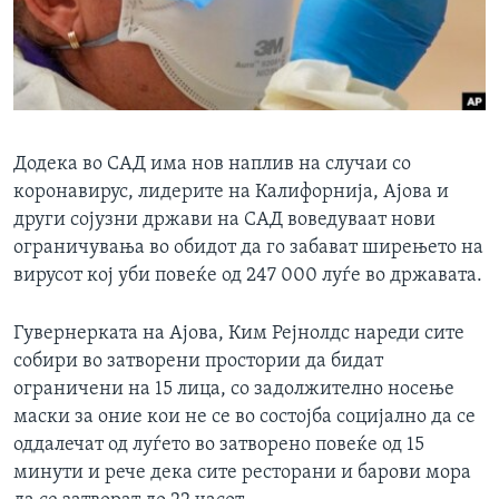
ИНТЕРВЈУА
Јазици
Додека во САД има нов наплив на случаи со
коронавирус, лидерите на Калифорнија, Ајова и
други сојузни држави на САД воведуваат нови
ограничувања во обидот да го забават ширењето на
вирусот кој уби повеќе од 247 000 луѓе во државата.
Гувернерката на Ајова, Ким Рејнолдс нареди сите
собири во затворени простории да бидат
ограничени на 15 лица, со задолжително носење
маски за оние кои не се во состојба социјално да се
оддалечат од луѓето во затворено повеќе од 15
минути и рече дека сите ресторани и барови мора