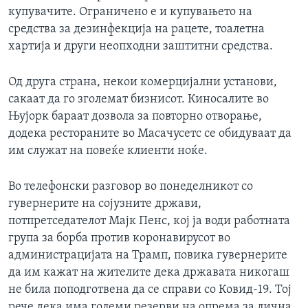
купувачите. Ограничено е и купувањето на
средства за дезинфекција на рацете, тоалетна
хартија и други неопходни заштитни средства.
Од друга страна, некои комерцијални установи,
сакаат да го зголемат бизнисот. Киносалите во
Њујорк бараат дозвола за повторно отворање,
додека рестораните во Масачусетс се обидуваат да
им служат на повеќе клиенти ноќе.
Во телефонски разговор во понеделникот со
гувернерите на сојузните држави,
потпретседателот Мајк Пенс, кој ја води работната
група за борба против коронавирусот во
администрацијата на Трамп, повика гувернерите
да им кажат на жителите дека државата никогаш
не била поподготвена да се справи со Ковид-19. Тој
рече дека има големи резерви на опрема за лична