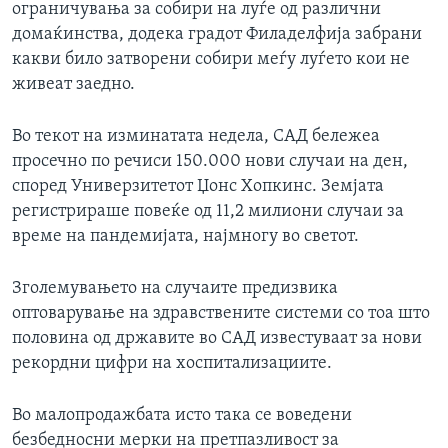
ограничувања за собири на луѓе од различни
домаќинства, додека градот Филаделфија забрани
какви било затворени собири меѓу луѓето кои не
живеат заедно.
Во текот на изминатата недела, САД бележеа
просечно по речиси 150.000 нови случаи на ден,
според Универзитетот Џонс Хопкинс. Земјата
регистрираше повеќе од 11,2 милиони случаи за
време на пандемијата, најмногу во светот.
Зголемувањето на случаите предизвика
оптоварување на здравствените системи со тоа што
половина од државите во САД известуваат за нови
рекордни цифри на хоспитализациите.
Во малопродажбата исто така се воведени
безбедносни мерки на претпазливост за