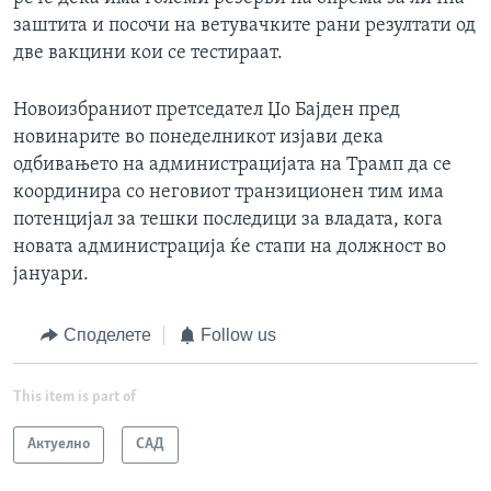
заштита и посочи на ветувачките рани резултати од
две вакцини кои се тестираат.
Новоизбраниот претседател Џо Бајден пред
новинарите во понеделникот изјави дека
одбивањето на администрацијата на Трамп да се
координира со неговиот транзиционен тим има
потенцијал за тешки последици за владата, кога
новата администрација ќе стапи на должност во
јануари.
Споделете
Follow us
This item is part of
Актуелно
САД