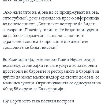
да се затворат до 22 часот.
„Ако жителите на Ајова не се придржуваат на ова,
сите губиме“, рече Рејнолдс на прес-конференција
во понеделникот. „Бизнисите повторно ќе бидат
затворени. Повеќе училишта ќе бидат принудени
да работат со далечинска настава, нашиот
здравствен систем ќе пропадне и животните
трошоците ќе бидат високи."
Во Калифорнија, гувернерот Гaвин Њусом отиде
подалеку, стопирајќи ги сите услуги во затворени
простории во баровите и рестораните и барајќи од
луѓето да носат маски надвор од своите домови, со
мали исклучоци. Ограничувањата се однесуваат на
40 од 58 окрузи во Калифорнија.
Њу Џерси исто така постави построги