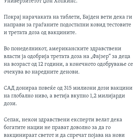
Универзитетот Џон Хопкинс.
Покрај нарачаката на таблети, Бајден вети дека ги
направи за граѓаните подостапни ковид тестовите
и третата доза од вакцините.
Во понеделникот, американските здравствени
власти ја одобрија третата доза на „Фајзер“ за деца
на возраст од 12 години, а конечното одобрување се
очекува во наредните денови.
САД донираа повеќе од 315 милиони дози вакцини
на глобално ниво, а ветија вкупно 1,2 милијарди
дози.
Сепак, некои здравствени експерти велат дека
богатите нации не прават доволно за да го
вакцинираат светот и да спречат појава на нови