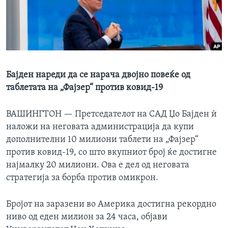
ИНТЕРВЈУА
Јазици
Бајден нареди да се нарача двојно повеќе од
таблетата на „Фајзер“ против ковид-19
ВАШИНГТОН —
Претседателот на САД Џо Бајден ѝ
наложи на неговата администрација да купи
дополнителни 10 милиони таблети на „Фајзер“
против ковид-19, со што вкупниот број ќе достигне
најмалку 20 милиони. Ова е дел од неговата
стратегија за борба против омикрон.
Бројот на заразени во Америка достигна рекордно
ниво од еден милион за 24 часа, објави