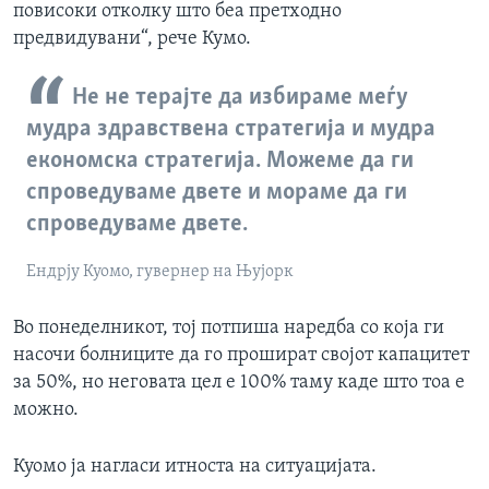
повисоки отколку што беа претходно
предвидувани“, рече Кумо.
Не не терајте да избираме меѓу
мудра здравствена стратегија и мудра
економска стратегија. Можеме да ги
спроведуваме двете и мораме да ги
спроведуваме двете.
Ендрју Куомо, гувернер на Њујорк
Во понеделникот, тој потпиша наредба со која ги
насочи болниците да го прошират својот капацитет
за 50%, но неговата цел е 100% таму каде што тоа е
можно.
Куомо ја нагласи итноста на ситуацијата.