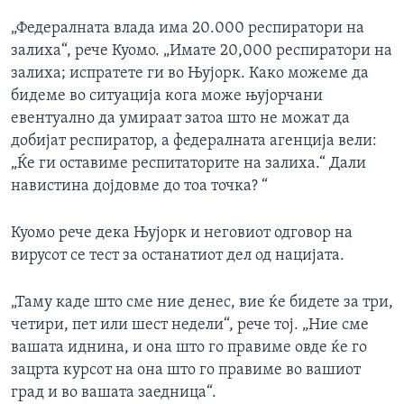
„Федералната влада има 20.000 респиратори на
залиха“, рече Куомо. „Имате 20,000 респиратори на
залиха; испратете ги во Њујорк. Како можеме да
бидеме во ситуација кога може њујорчани
евентуално да умираат затоа што не можат да
добијат респиратор, а федералната агенција вели:
„Ќе ги оставиме респитаторите на залиха.“ Дали
навистина дојдовме до тоа точка? “
Куомо рече дека Њујорк и неговиот одговор на
вирусот се тест за останатиот дел од нацијата.
„Таму каде што сме ние денес, вие ќе бидете за три,
четири, пет или шест недели“, рече тој. „Ние сме
вашата иднина, и она што го правиме овде ќе го
зацрта курсот на она што го правиме во вашиот
град и во вашата заедница“.