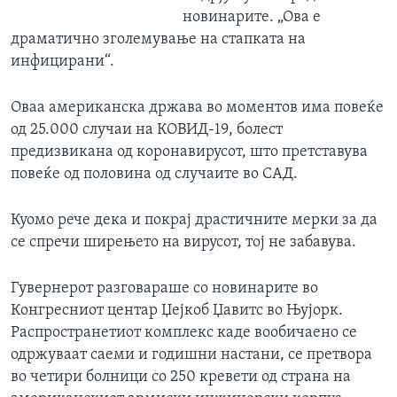
новинарите. „Ова е
драматично зголемување на стапката на
инфицирани“.
Оваа американска држава во моментов има повеќе
од 25.000 случаи на КОВИД-19, болест
предизвикана од коронавирусот, што претставува
повеќе од половина од случаите во САД.
Куомо рече дека и покрај драстичните мерки за да
се спречи ширењето на вирусот, тој не забавува.
Гувернерот разговараше со новинарите во
Конгресниот центар Џејкоб Џавитс во Њујорк.
Распространетиот комплекс каде вообичаено се
одржуваат саеми и годишни настани, се претвора
во четири болници со 250 кревети од страна на