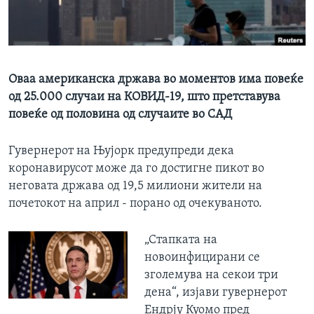
ИНТЕРВЈУА
Јазици
Оваа американска држава во моментов има повеќе
од 25.000 случаи на КОВИД-19, што претставува
повеќе од половина од случаите во САД
Гувернерот на Њујорк предупреди дека
коронавирусот може да го достигне пикот во
неговата држава од 19,5 милиони жители на
почетокот на април - порано од очекуваното.
„Стапката на
новоинфицирани се
зголемува на секои три
дена“, изјави гувернерот
Ендрју Куомо пред