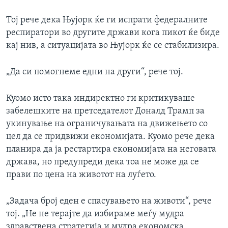
Тој рече дека Њујорк ќе ги испрати федералните
респиратори во другите држави кога пикот ќе биде
кај нив, а ситуацијата во Њујорк ќе се стабилизира.
„Да си помогнеме едни на други“, рече тој.
Куомо исто така индиректно ги критикуваше
забелешките на претседателот Доналд Трамп за
укинување на ограничувањата на движењето со
цел да се придвижи економијата. Куомо рече дека
планира да ја рестартира економијата на неговата
држава, но предупреди дека тоа не може да се
прави по цена на животот на луѓето.
„Задача број еден е спасувањето на животи“, рече
тој. „Не не терајте да избираме меѓу мудра
здравствена стратегија и мудра економска