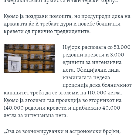
американскиот армиски инжинерски корпус.
Куомо ја поздрави помошта, но предупреди дека на
државата ќе ѝ требаат дури и повеќе болнички
кревети од првично предвидените.
Њујорк располага со 53.000
редовни кревети и 3.000
единици за интензивна
нега. Официјални лица
изминатата недела
проценија дека болничкиот
капацитет треба да се зголеми на 110.000 легла.
Куомо ја зголеми таа проекција во вторникот на
140.000 редовни кревети и приближно 40,000
легла за интензивна нега.
„Ова се вознемирувачки и астрономски бројки,